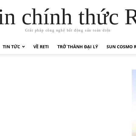
in chính thức 
Giải pháp công nghệ bất động sản toàn diện
TIN TỨC
VỀ RETI
TRỞ THÀNH ĐẠI LÝ
SUN COSMO R