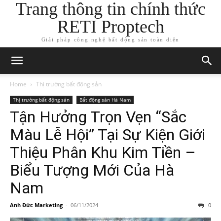
Trang thông tin chính thức
RETI Proptech
Giải pháp công nghệ bất động sản toàn diện
Home
Thị trường bất động sản
Thị trường bất động sản
Bất động sản Hà Nam
Tận Hưởng Trọn Vẹn “Sắc
Màu Lễ Hội” Tại Sự Kiện Giới
Thiệu Phân Khu Kim Tiền –
Biểu Tượng Mới Của Hà
Nam
Anh Đức Marketing
-
06/11/2024
0