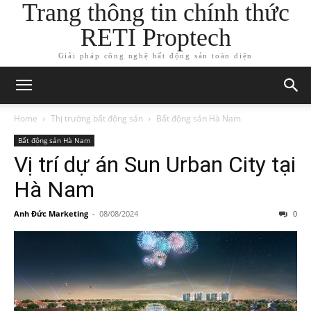
Trang thông tin chính thức
RETI Proptech
Giải pháp công nghệ bất động sản toàn diện
Home
Thị trường bất động sản
Bất động sản Hà Nam
Bất động sản Hà Nam
Vị trí dự án Sun Urban City tại
Hà Nam
Anh Đức Marketing
-
08/08/2024
0