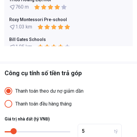
760 m
Roxy Montessori Pre-school
1.03 km
Bill Gates Schools
1.05 km
Dai Tu Elementary School
1.4 km
Công cụ tính số tiền trả góp
Hoang Liet Secondary School
1.5 km
Thanh toán theo dư nợ giảm dần
Reigate Grammar School Vietnam (RGSV)
Thanh toán đều hàng tháng
1.71 km
Giá trị nhà đất (tỷ VNĐ)
tỷ