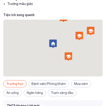
Trường mẫu giáo


Tiện ích xung quanh





Trường học
Bệnh viện/Phòng khám
Mua sắm
Ăn uống
Ngân hàng
Trạm xăng dầu
THCS Hoàng Liệt mới