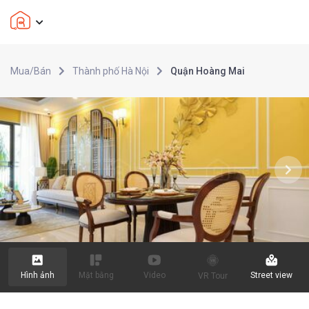
Mua/Bán
Thành phố Hà Nội
Quận Hoàng Mai
Hình ảnh
Mặt bằng
Video
Street view
VR Tour