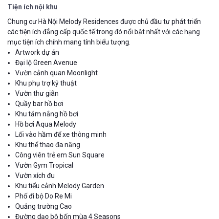
Tiện ích nội khu
Chung cư Hà Nội Melody Residences được chủ đầu tư phát triển
các tiện ích đẳng cấp quốc tế trong đó nổi bật nhất với các hạng
mục tiện ích chính mang tính biểu tượng.
Artwork dự án
Đại lộ Green Avenue
Vườn cảnh quan Moonlight
Khu phụ trợ kỹ thuật
Vườn thư giãn
Quầy bar hồ bơi
Khu tắm nắng hồ bơi
Hồ bơi Aqua Melody
Lối vào hầm để xe thông minh
Khu thể thao đa năng
Công viên trẻ em Sun Square
Vườn Gym Tropical
Vườn xích đu
Khu tiểu cảnh Melody Garden
Phố đi bộ Do Re Mi
Quảng trường Cao
Đường dạo bộ bốn mùa 4 Seasons