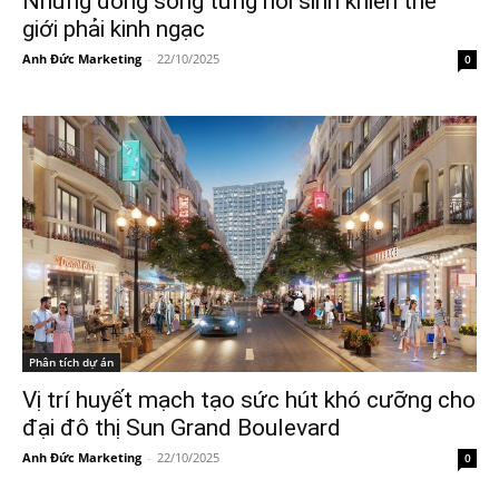
Những dòng sông từng hồi sinh khiến thế
giới phải kinh ngạc
Anh Đức Marketing
-
22/10/2025
0
Phân tích dự án
Vị trí huyết mạch tạo sức hút khó cưỡng cho
đại đô thị Sun Grand Boulevard
Anh Đức Marketing
-
22/10/2025
0