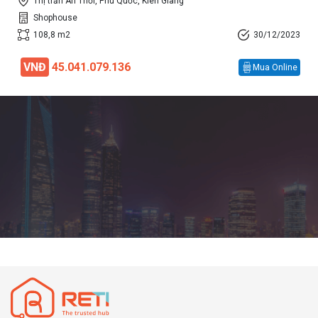
Thị trấn An Thới, Phú Quốc, Kiên Giang
Shophouse
108,8 m2
30/12/2023
VNĐ
45.041.079.136
Mua Online