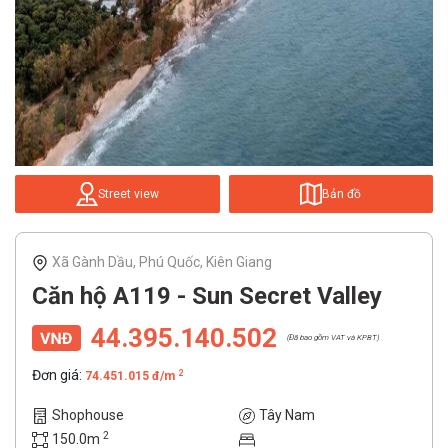
Street view
Bản đồ
Xã Gành Dầu, Phú Quốc, Kiên Giang
Căn hộ A119 - Sun Secret Valley
44.395.140.502
(Đã bao gồm VAT và KPBT)
Đơn giá:
2
74.451.015 đ/m
Shophouse
Tây Nam
2
150.0m