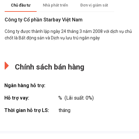
Chủ đầu tư
Nhà phát triển
Đơn vị giám sát
Công ty Cổ phần Starbay Việt Nam
Công ty được thành lập ngày 24 tháng 3 năm 2008 với dịch vụ chủ
chốt là Bất động sản và Dịch vụ lưu trú ngắn ngày
Sun Group
Đang cập nhật.
Sun Group được thành lập tại Ukraine năm 1998 bởi những người
Chính sách bán hàng
Việt Nam trí tuệ, nhiệt huyết và yêu nước. Ngay từ khi mới thành lập
Sun Group đã tạo được niềm tin của cộng đồng người Việt tại đây
với các công trình như Trung tâm thương mại lớn nhất của người
Ngân hàng hỗ trợ:
Việt Nam tại nước ngoài có tên Barabasova, Làng Thời đại, Siêu thị
và Văn phòng cho thuê Sun City, Công viên nước trong nhà
Hỗ trợ vay:
%  (Lãi suất: 0%)
Jungle… ...
Thời gian hỗ trợ LS:
tháng
Xem thêm