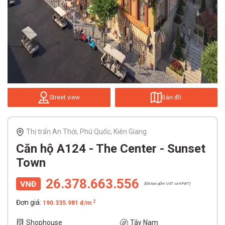
Street view
Bản đồ
Thị trấn An Thới, Phú Quốc, Kiên Giang
Căn hộ A124 - The Center - Sunset
Town
26.378.663.556
(Đã bao gồm VAT và KPBT)
Đơn giá:
2
190.335.981 đ/m
Shophouse
Tây Nam