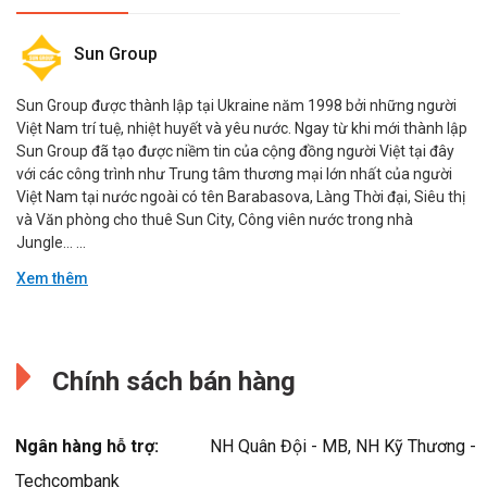
Sun Group
Sun Group được thành lập tại Ukraine năm 1998 bởi những người
Việt Nam trí tuệ, nhiệt huyết và yêu nước. Ngay từ khi mới thành lập
Sun Group đã tạo được niềm tin của cộng đồng người Việt tại đây
với các công trình như Trung tâm thương mại lớn nhất của người
Việt Nam tại nước ngoài có tên Barabasova, Làng Thời đại, Siêu thị
và Văn phòng cho thuê Sun City, Công viên nước trong nhà
Jungle… ...
Xem thêm
Sun Group
Đang cập nhật.
Sun Group được thành lập tại Ukraine năm 1998 bởi những người
Chính sách bán hàng
Việt Nam trí tuệ, nhiệt huyết và yêu nước. Ngay từ khi mới thành lập
Sun Group đã tạo được niềm tin của cộng đồng người Việt tại đây
với các công trình như Trung tâm thương mại lớn nhất của người
Ngân hàng hỗ trợ:
NH Quân Đội - MB, NH Kỹ Thương -
Việt Nam tại nước ngoài có tên Barabasova, Làng Thời đại, Siêu thị
và Văn phòng cho thuê Sun City, Công viên nước trong nhà
Techcombank