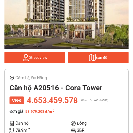
Street view
Bản đồ
Cẩm Lệ, Đà Nẵng
Căn hộ A20516 - Cora Tower
4.653.459.578
(Đã bao gồm VAT và KPBT)
Đơn giá:
2
58.979.208 đ/m
Căn hộ
Đông
2
78.9m
3BR