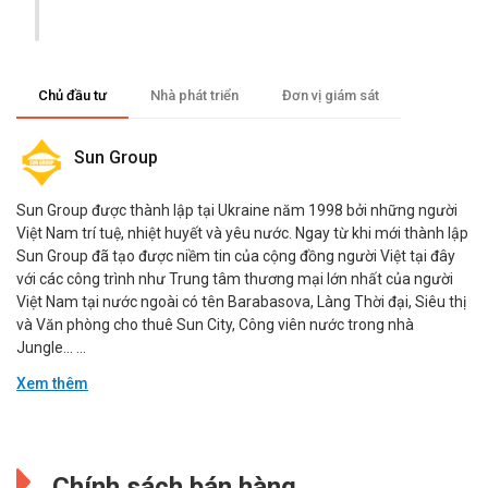
Chủ đầu tư
Nhà phát triển
Đơn vị giám sát
Sun Group
Sun Group được thành lập tại Ukraine năm 1998 bởi những người
Việt Nam trí tuệ, nhiệt huyết và yêu nước. Ngay từ khi mới thành lập
Sun Group đã tạo được niềm tin của cộng đồng người Việt tại đây
với các công trình như Trung tâm thương mại lớn nhất của người
Việt Nam tại nước ngoài có tên Barabasova, Làng Thời đại, Siêu thị
và Văn phòng cho thuê Sun City, Công viên nước trong nhà
Jungle… ...
Xem thêm
Đang cập nhật.
Đang cập nhật.
Chính sách bán hàng