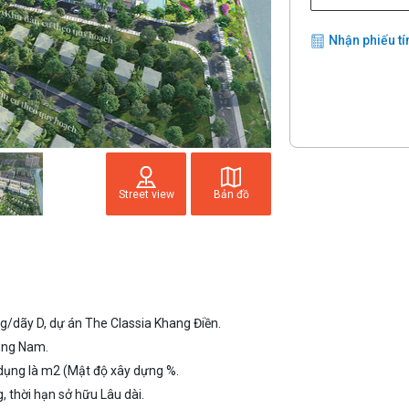
Nhận phiếu tí
Street view
Bản đồ
/dãy D, dự án The Classia Khang Điền.
Đông Nam.
 dụng là m2 (Mật độ xây dựng %.
, thời hạn sở hữu Lâu dài.