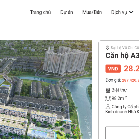
Trang chủ
Dự án
Mua/Bán
Dịch vụ
Đại Lộ Võ Chí C
Căn hộ A3
28.
Đơn giá:
287.420.
Biệt thự
2
98.2m
Công ty Cổ ph
Kinh doanh Nhà 