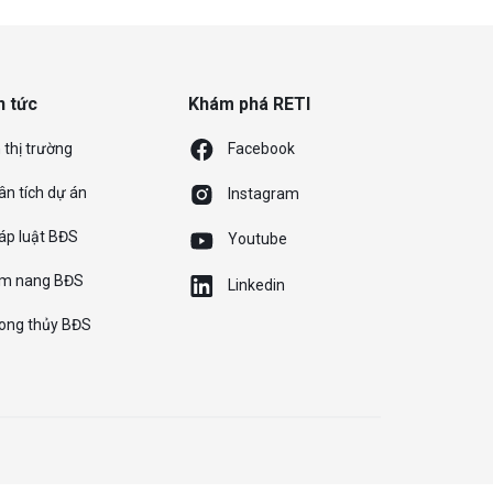
n tức
Khám phá RETI
 thị trường
Facebook
ân tích dự án
Instagram
áp luật BĐS
Youtube
m nang BĐS
Linkedin
ong thủy BĐS
Chính sách bảo mật
Điều khoản và điều kiện