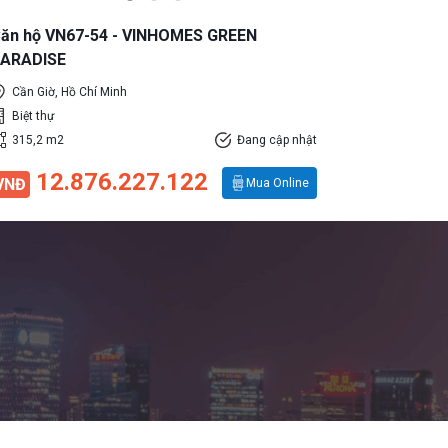
ăn hộ VN67-54 - VINHOMES GREEN
Căn hộ TĐ
ARADISE
PARADISE
Cần Giờ, Hồ Chí Minh
Cần Giờ, H
Biệt thự
Biệt thự
315,2 m2
Đang cập nhật
250,2 m2
12.876.227.122
20.
VNĐ
VNĐ
Mua Online