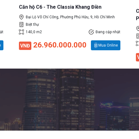
Căn hộ C6 - The Classia Khang Điền
C
Đại Lộ Võ Chí Công, Phường Phú Hữu, 9, Hồ Chí Minh
P
Biệt thự
ật
140,0 m2
Đang cập nhật
26.960.000.000
VNĐ
e
Mua Online