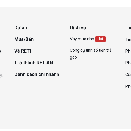
Dự án
Dịch vụ
Ti
Mua/Bán
Vay mua nhà
Hot
Tin
Công cụ tính số tiền trả
Về RETI
G
Ph
góp
Trở thành RETIAN
Ph
Danh sách chi nhánh
Cẩ
ệt
Ph