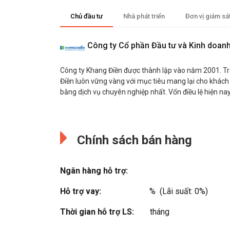
Chủ đầu tư
Nhà phát triển
Đơn vị giám sá
Công ty Cổ phần Đầu tư và Kinh doan
Công ty Khang Điền được thành lập vào năm 2001. Tr
Điền luôn vững vàng với mục tiêu mang lại cho khác
bằng dịch vụ chuyên nghiệp nhất. Vốn điều lệ hiện nay
CBRE
Đang cập nhật.
Tập đoàn CBRE (mã niêm yết trên sàn giao dịch chứ
Chính sách bán hàng
sách 500 công ty hàng đầu thế giới do Fortune và S&P 
công ty kinh doanh dịch vụ bất động sản lớn nhất thế
100,000 nhân viên tại hơn 530 văn phòng trên toàn 
Ngân hàng hỗ trợ:
công ...
Hỗ trợ vay:
%  (Lãi suất: 0%)
Xem thêm
Thời gian hỗ trợ LS:
tháng