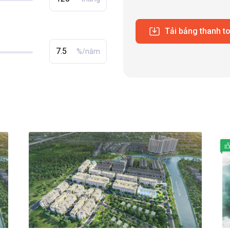
Tải bảng thanh t
%/năm