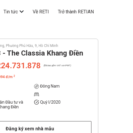
Tin tức
Về RETI
Trở thành RETIAN
ông, Phường Phú Hữu, 9, Hồ Chí Minh
 - The Classia Khang Điền
224.731.878
(Đã bao gồm VAT và KPBT)
2
894 đ/m
Đông Nam
ần Đầu tư và
Quý I/2020
Khang Điền
Đăng ký xem nhà mẫu