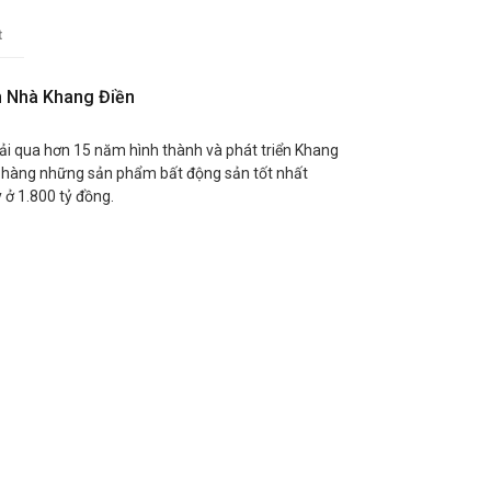
t
h Nhà Khang Điền
ải qua hơn 15 năm hình thành và phát triển Khang
h hàng những sản phẩm bất động sản tốt nhất
 ở 1.800 tỷ đồng.
ng khoán New York – NYSE: CBG), thuộc danh
bình chọn, có trụ sở chính tại Los Angeles là
 giới (tính theo doanh thu năm 2019). Với hơn
cầu (không bao gồm các văn phòng thành viên),