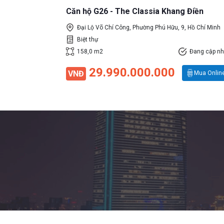
Căn hộ G26 - The Classia Khang Điền
Đại Lộ Võ Chí Công, Phường Phú Hữu, 9, Hồ Chí Minh
Biệt thự
158,0 m2
Đang cập nh
29.990.000.000
VNĐ
Mua Onlin