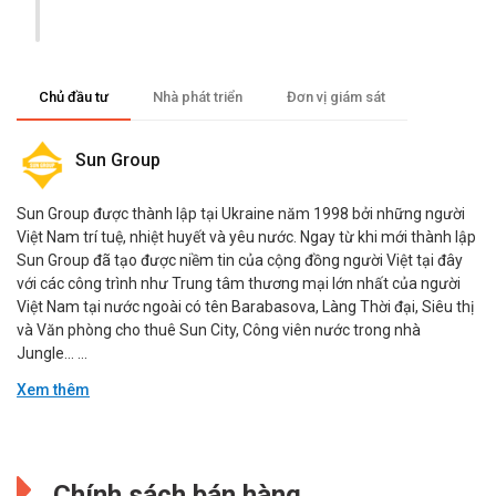
Chủ đầu tư
Nhà phát triển
Đơn vị giám sát
Sun Group
Sun Group được thành lập tại Ukraine năm 1998 bởi những người
Việt Nam trí tuệ, nhiệt huyết và yêu nước. Ngay từ khi mới thành lập
Sun Group đã tạo được niềm tin của cộng đồng người Việt tại đây
với các công trình như Trung tâm thương mại lớn nhất của người
Việt Nam tại nước ngoài có tên Barabasova, Làng Thời đại, Siêu thị
và Văn phòng cho thuê Sun City, Công viên nước trong nhà
Jungle… ...
Xem thêm
Aedas
Đang cập nhật.
Công ty thiết kế Aedas là một trong những cái tên nổi tiếng nhất
Chính sách bán hàng
thế giới, đến từ nước Anh, thành lập năm 2002 và đã tham gia thiết