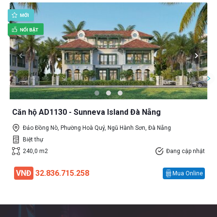
Căn hộ AD1130 - Sunneva Island Đà Nẵng
Đảo Đồng Nò, Phường Hoà Quý, Ngũ Hành Sơn, Đà Nẵng
Biệt thự
240,0 m2
Đang cập nhật
VNĐ
32.836.715.258
Mua Online