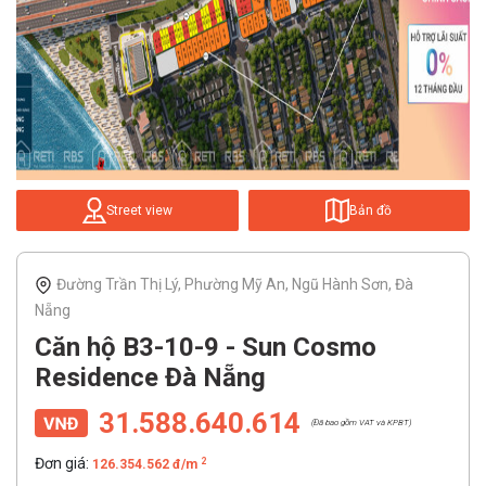
Street view
Bản đồ
Đường Trần Thị Lý, Phường Mỹ An, Ngũ Hành Sơn, Đà
Nẵng
Căn hộ B3-10-9 - Sun Cosmo
Residence Đà Nẵng
31.588.640.614
(Đã bao gồm VAT và KPBT)
Đơn giá:
2
126.354.562 đ/m