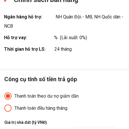
kế hàng loạt dự án biểu tượng ở các quốc gia và vùng lãnh thổ khác
nhau. Các tác phẩm kiến trúc của Aedas thường chú trọng khai
Ngân hàng hỗ trợ:
NH Quân Đội - MB, NH Quốc dân -
thác các yếu tố cảnh quan tự nhiên như sông hồ, thác nước, công
viên… để nhằm kiến tạo nên chỉnh thể hoàn hảo giữa thiên nhiên và
NCB
...
Hỗ trợ vay:
%  (Lãi suất: 0%)
Xem thêm
Thời gian hỗ trợ LS:
24 tháng
Công cụ tính số tiền trả góp
Thanh toán theo dư nợ giảm dần
Thanh toán đều hàng tháng
Giá trị nhà đất (tỷ VNĐ)