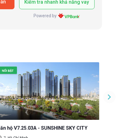
oán
Kiểm tra nhanh khả năng vay
Powered by
ăn hộ V7.25.03A - SUNSHINE SKY CITY
Căn hộ V7.
7, Hồ Chí Minh