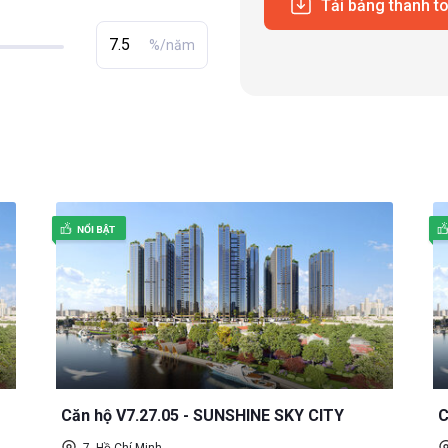
Tải bảng thanh t
%/năm
Căn hộ V7.27.05 - SUNSHINE SKY CITY
C
7, Hồ Chí Minh