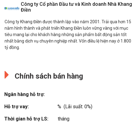
Công ty Cổ phần Đầu tư và Kinh doanh Nhà Khang
Điền
Công ty Khang Điền được thành lập vào năm 2001. Trải qua hơn 15
năm hình thành và phát triển Khang Điền luôn vững vàng với mục
tiêu mang lại cho khách hàng những sản phẩm bất động sản tốt
nhất bằng dịch vụ chuyên nghiệp nhất. Vốn điều lệ hiện nay ở 1.800
tỷ đồng.
CBRE
Đang cập nhật.
Tập đoàn CBRE (mã niêm yết trên sàn giao dịch chứng khoán New
Chính sách bán hàng
York – NYSE: CBG), thuộc danh sách 500 công ty hàng đầu thế giới
do Fortune và S&P bình chọn, có trụ sở chính tại Los Angeles là
công ty kinh doanh dịch vụ bất động sản lớn nhất thế giới (tính theo
Ngân hàng hỗ trợ:
doanh thu năm 2019). Với hơn 100,000 nhân viên tại hơn 530 văn
phòng trên toàn cầu (không bao gồm các văn phòng thành viên),
Hỗ trợ vay:
%  (Lãi suất: 0%)
công ...
Thời gian hỗ trợ LS:
tháng
Xem thêm