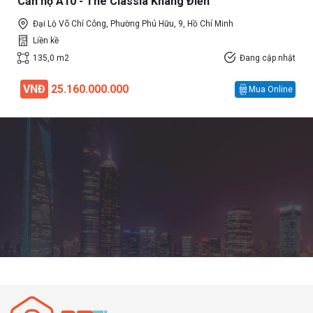
Căn hộ A10 - The Classia Khang Điền
Đại Lộ Võ Chí Công, Phường Phú Hữu, 9, Hồ Chí Minh
Liền kề
135,0 m2
Đang cập nhật
VNĐ
25.160.000.000
Mua Online