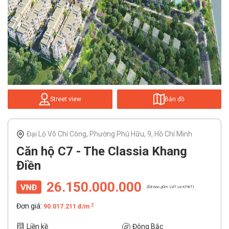
Street view
Bản đồ
Đại Lộ Võ Chí Công, Phường Phú Hữu, 9, Hồ Chí Minh
Căn hộ C7 - The Classia Khang
Điền
26.150.000.000
(Đã bao gồm VAT và KPBT)
Đơn giá:
2
90.017.211 đ/m
Liền kề
Đông Bắc