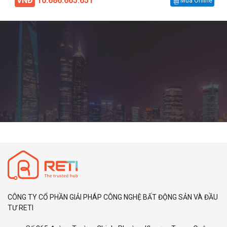
VNĐ
10.686.665.651
Mua Online
CÔNG TY CỔ PHẦN GIẢI PHÁP CÔNG NGHỆ BẤT ĐỘNG SẢN VÀ ĐẦU
TƯ RETI