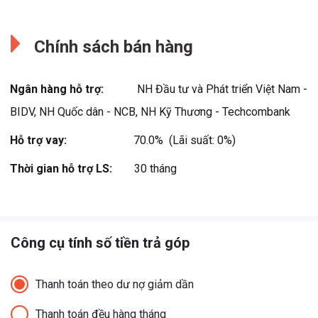
Đang cập nhật.
Đang cập nhật.
Chính sách bán hàng
Ngân hàng hỗ trợ:
NH Đầu tư và Phát triển Việt Nam -
BIDV, NH Quốc dân - NCB, NH Kỹ Thương - Techcombank
Hỗ trợ vay:
70.0%  (Lãi suất: 0%)
Thời gian hỗ trợ LS:
30 tháng
Công cụ tính số tiền trả góp
Thanh toán theo dư nợ giảm dần
Thanh toán đều hàng tháng