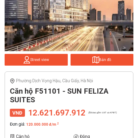
Street view
Bản đồ
Phường Dịch Vọng Hậu, Cầu Giấy, Hà Nội
Căn hộ F51101 - SUN FELIZA
SUITES
12.621.697.912
(Đã bao gồm VAT và KPBT)
Đơn giá:
2
120.000.000 đ/m
Căn hộ
Đông