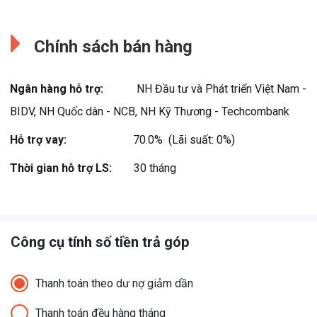
Đang cập nhật.
Đang cập nhật.
Chính sách bán hàng
Ngân hàng hỗ trợ:
NH Đầu tư và Phát triển Việt Nam -
BIDV, NH Quốc dân - NCB, NH Kỹ Thương - Techcombank
Hỗ trợ vay:
70.0%  (Lãi suất: 0%)
Thời gian hỗ trợ LS:
30 tháng
Công cụ tính số tiền trả góp
Thanh toán theo dư nợ giảm dần
Thanh toán đều hàng tháng