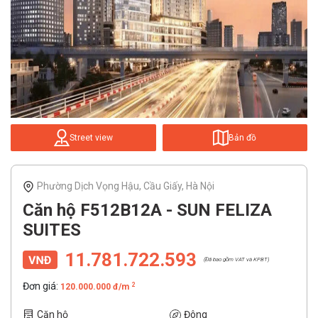
Street view
Bản đồ
Phường Dịch Vọng Hậu, Cầu Giấy, Hà Nội
Căn hộ F512B12A - SUN FELIZA
SUITES
11.781.722.593
(Đã bao gồm VAT và KPBT)
Đơn giá:
2
120.000.000 đ/m
Căn hộ
Đông