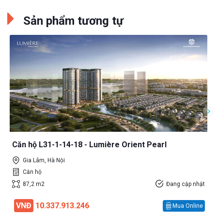
Sản phẩm tương tự
Căn hộ L31-1-14-18 - Lumière Orient Pearl
Gia Lâm, Hà Nội
Căn hộ
87,2 m2
Đang cập nhật
VNĐ
10.337.913.246
Mua Online