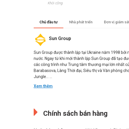
Khởi công
Chủ đầu tư
Nhà phát triển
Đơn vị giám sá
Sun Group
Sun Group được thành lập tại Ukraine năm 1998 bởi nh
nước. Ngay từ khi mới thành lập Sun Group đã tạo đượ
các công trình như Trung tâm thương mại lớn nhất củ
Barabasova, Làng Thời đại, Siêu thị và Văn phòng ch
Jungle… ...
Xem thêm
Đang cập nhật.
Đang cập nhật.
Chính sách bán hàng