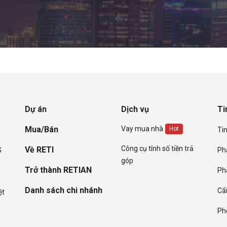
Dự án
Dịch vụ
Ti
Mua/Bán
Vay mua nhà
Hot
Tin
Công cụ tính số tiền trả
Về RETI
G
Ph
góp
Trở thành RETIAN
Ph
Danh sách chi nhánh
Cẩ
ệt
Ph