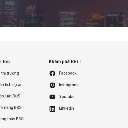
n tức
Khám phá RETI
 thị trường
Facebook
ân tích dự án
Instagram
áp luật BĐS
Youtube
m nang BĐS
Linkedin
ong thủy BĐS