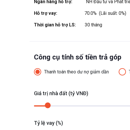
Ngân hàng hỗ trợ:
NH Đầu tư và Phát tr
Hỗ trợ vay:
70.0%  (Lãi suất: 0%)
Thời gian hỗ trợ LS:
30 tháng
Công cụ tính số tiền trả góp
Thanh toán theo dư nợ giảm dần
Giá trị nhà đất (tỷ VNĐ)
Tỷ lệ vay (%)