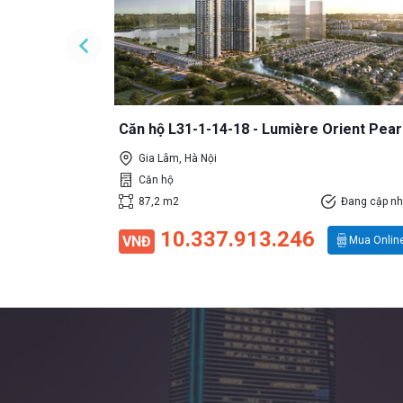
Đang cập nhật
Mua Online
Căn hộ L31-1-14-18 - Lumière Orient Pear
Gia Lâm, Hà Nội
Căn hộ
87,2 m2
Đang cập nh
10.337.913.246
VNĐ
Mua Onlin