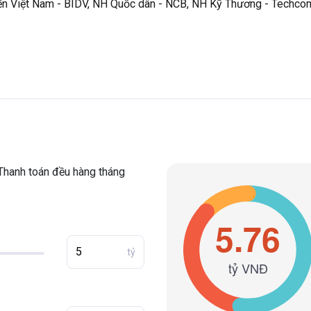
iển Việt Nam - BIDV, NH Quốc dân - NCB, NH Kỹ Thương - Techc
Thanh toán đều hàng tháng
tỷ