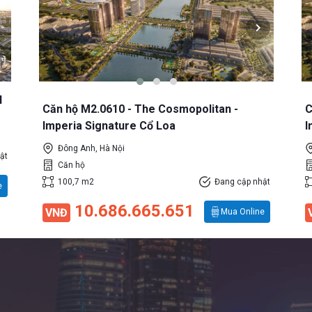
l
Căn hộ M2.0610 - The Cosmopolitan -
C
Imperia Signature Cổ Loa
I
Đông Anh, Hà Nội
ật
Căn hộ
100,7 m2
Đang cập nhật
e
10.686.665.651
VNĐ
Mua Online