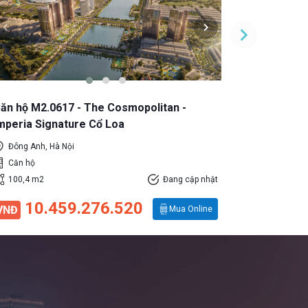
ăn hộ M2.0617 - The Cosmopolitan -
Căn hộ M2.
mperia Signature Cổ Loa
Imperia Si
Đông Anh, Hà Nội
Đông Anh,
Căn hộ
Căn hộ
100,4 m2
Đang cập nhật
100,8 m2
10.459.276.520
11.
VNĐ
VNĐ
Mua Online