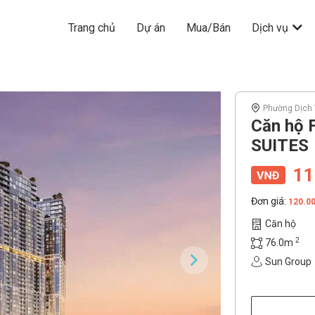
Trang chủ
Dự án
Mua/Bán
Dịch vụ
Phường Dịch 
Căn hộ 
SUITES
11
Đơn giá:
120.0
Căn hộ
2
76.0m
Sun Group