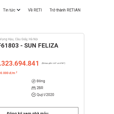
Tin tức
Về RETI
Trở thành RETIAN
Vọng Hậu, Cầu Giấy, Hà Nội
F61803 - SUN FELIZA
.323.694.841
(Đã bao gồm VAT và KPBT)
2
00.000 đ/m
Đông
2BR
Quý I/2020
Đăng ký xem nhà mẫu