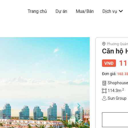
Trang chủ
Dự án
Mua/Bán
Dịch vụ
Phường Quản
Căn hộ H
11
Đơn giá:
102.3
Shophous
2
114.3m
Sun Group