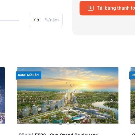
Tải bảng thanh t
%/năm