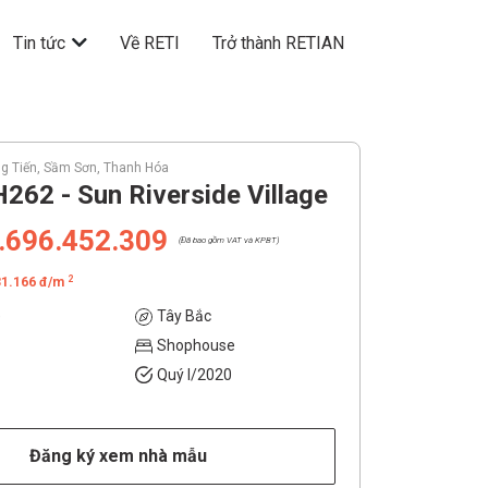
Tin tức
Về RETI
Trở thành RETIAN
g Tiến, Sầm Sơn, Thanh Hóa
262 - Sun Riverside Village
.696.452.309
(Đã bao gồm VAT và KPBT)
2
31.166 đ/m
e
Tây Bắc
Shophouse
Quý I/2020
Đăng ký xem nhà mẫu