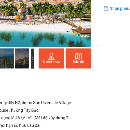
Nhận phiếu
Street view
Bản đồ
g/dãy H2, dự án Sun Riverside Village.
ouse , hướng Tây Bắc.
sử dụng là 457,6 m2 (Mật độ xây dựng %.
hời hạn sở hữu Lâu dài.