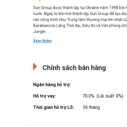
Sun Group được thành lập tại Ukraine năm 1998 bởi nh
nước. Ngay từ khi mới thành lập Sun Group đã tạo đượ
các công trình như Trung tâm thương mại lớn nhất củ
Barabasova, Làng Thời đại, Siêu thị và Văn phòng ch
Jungle… ...
Xem thêm
Đang cập nhật.
Đang cập nhật.
Chính sách bán hàng
Ngân hàng hỗ trợ:
Hỗ trợ vay:
70.0%  (Lãi suất: 0%)
Thời gian hỗ trợ LS:
36 tháng