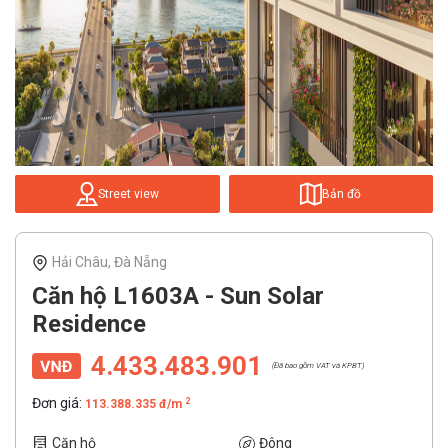
Street view
Bản đồ
Hải Châu, Đà Nẵng
Căn hộ L1603A - Sun Solar
Residence
4.433.483.901
(Đã bao gồm VAT và KPBT)
Đơn giá:
2
113.388.335 đ/m
Căn hộ
Đông