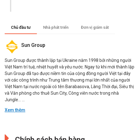
Chủ đầu tư
Nhà phát triển
Đơn vị giám sát
Sun Group
Sun Group được thành lập tại Ukraine năm 1998 bởi những người
Việt Nam trí tuệ, nhiệt huyết và yêu nước. Ngay từ khi mới thành lập
Sun Group đã tạo được niềm tin của cộng đồng người Việt tại đây
với các công trình như Trung tâm thương mại lớn nhất của người
Việt Nam tại nước ngoài có tên Barabasova, Làng Thời đại, Siêu thị
và Văn phòng cho thuê Sun City, Công viên nước trong nhà
Jungle… ...
Xem thêm
Đang cập nhật.
Đang cập nhật.
Chính sách bán hàng