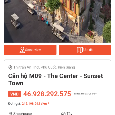
Street view
Bản đồ
Thị trấn An Thới, Phú Quốc, Kiên Giang
Căn hộ M09 - The Center - Sunset
Town
46.928.292.575
(Đã bao gồm VAT và KPBT)
Đơn giá:
2
242.198.042 đ/m
Shophouse
Tây