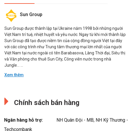
Sun Group
Sun Group được thành lập tại Ukraine năm 1998 bởi những người
Việt Nam trí tuệ, nhiệt huyết và yêu nước. Ngay từ khi mới thành lập
Sun Group đã tạo được niềm tin của cộng đồng người Việt tại đây
với các công trình như Trung tâm thương mại lớn nhất của người
Việt Nam tại nước ngoài có tên Barabasova, Làng Thời đại, Siêu thị
và Văn phòng cho thuê Sun City, Công viên nước trong nhà
Jungle… ...
Xem thêm
Sun Group
Đang cập nhật.
Sun Group được thành lập tại Ukraine năm 1998 bởi những người
Chính sách bán hàng
Việt Nam trí tuệ, nhiệt huyết và yêu nước. Ngay từ khi mới thành lập
Sun Group đã tạo được niềm tin của cộng đồng người Việt tại đây
với các công trình như Trung tâm thương mại lớn nhất của người
Ngân hàng hỗ trợ:
NH Quân Đội - MB, NH Kỹ Thương -
Việt Nam tại nước ngoài có tên Barabasova, Làng Thời đại, Siêu thị
và Văn phòng cho thuê Sun City, Công viên nước trong nhà
Techcombank