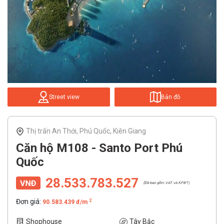
Street view
Bản đồ
Thị trấn An Thới, Phú Quốc, Kiên Giang
Căn hộ M108 - Santo Port Phú
Quốc
28.533.783.527
(Đã bao gồm VAT và KPBT)
Đơn giá:
2
90.583.439 đ/m
Shophouse
Tây Bắc