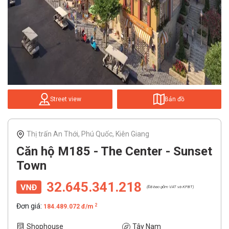
Street view
Bản đồ
Thị trấn An Thới, Phú Quốc, Kiên Giang
Căn hộ M185 - The Center - Sunset
Town
32.645.341.218
(Đã bao gồm VAT và KPBT)
Đơn giá:
2
184.489.072 đ/m
Shophouse
Tây Nam