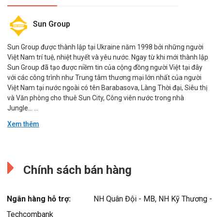
Sun Group
Sun Group được thành lập tại Ukraine năm 1998 bởi những người
Việt Nam trí tuệ, nhiệt huyết và yêu nước. Ngay từ khi mới thành lập
Sun Group đã tạo được niềm tin của cộng đồng người Việt tại đây
với các công trình như Trung tâm thương mại lớn nhất của người
Việt Nam tại nước ngoài có tên Barabasova, Làng Thời đại, Siêu thị
và Văn phòng cho thuê Sun City, Công viên nước trong nhà
Jungle… ...
Xem thêm
Sun Group
Đang cập nhật.
Sun Group được thành lập tại Ukraine năm 1998 bởi những người
Chính sách bán hàng
Việt Nam trí tuệ, nhiệt huyết và yêu nước. Ngay từ khi mới thành lập
Sun Group đã tạo được niềm tin của cộng đồng người Việt tại đây
với các công trình như Trung tâm thương mại lớn nhất của người
Ngân hàng hỗ trợ:
NH Quân Đội - MB, NH Kỹ Thương -
Việt Nam tại nước ngoài có tên Barabasova, Làng Thời đại, Siêu thị
và Văn phòng cho thuê Sun City, Công viên nước trong nhà
Techcombank