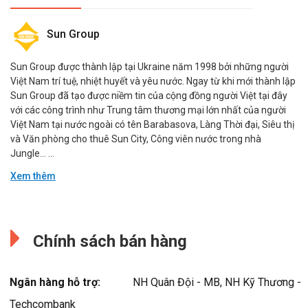
Sun Group
Sun Group được thành lập tại Ukraine năm 1998 bởi những người
Việt Nam trí tuệ, nhiệt huyết và yêu nước. Ngay từ khi mới thành lập
Sun Group đã tạo được niềm tin của cộng đồng người Việt tại đây
với các công trình như Trung tâm thương mại lớn nhất của người
Việt Nam tại nước ngoài có tên Barabasova, Làng Thời đại, Siêu thị
và Văn phòng cho thuê Sun City, Công viên nước trong nhà
Jungle… ...
Xem thêm
Sun Group
Đang cập nhật.
Sun Group được thành lập tại Ukraine năm 1998 bởi những người
Chính sách bán hàng
Việt Nam trí tuệ, nhiệt huyết và yêu nước. Ngay từ khi mới thành lập
Sun Group đã tạo được niềm tin của cộng đồng người Việt tại đây
với các công trình như Trung tâm thương mại lớn nhất của người
Ngân hàng hỗ trợ:
NH Quân Đội - MB, NH Kỹ Thương -
Việt Nam tại nước ngoài có tên Barabasova, Làng Thời đại, Siêu thị
và Văn phòng cho thuê Sun City, Công viên nước trong nhà
Techcombank