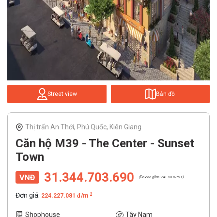
Street view
Bản đồ
Thị trấn An Thới, Phú Quốc, Kiên Giang
Căn hộ M39 - The Center - Sunset
Town
31.344.703.690
(Đã bao gồm VAT và KPBT)
Đơn giá:
2
224.227.081 đ/m
Shophouse
Tây Nam