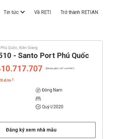
Tin tức
Về RETI
Trở thành RETIAN
, Phú Quốc, Kiên Giang
10 - Santo Port Phú Quốc
410.717.707
(Đã bao gồm VAT và KPBT)
2
20 đ/m
Đông Nam
Quý I/2020
Đăng ký xem nhà mẫu