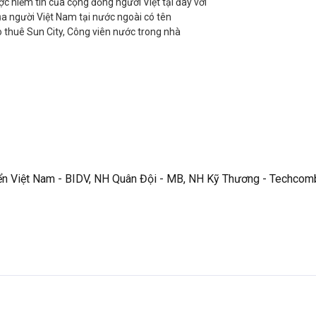
c niềm tin của cộng đồng người Việt tại đây với
a người Việt Nam tại nước ngoài có tên
o thuê Sun City, Công viên nước trong nhà
iển Việt Nam - BIDV, NH Quân Đội - MB, NH Kỹ Thương - Techco