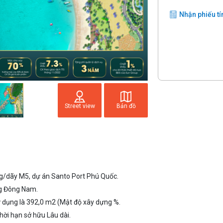
Nhận phiếu tí
Street view
Bản đồ
dãy M5, dự án Santo Port Phú Quốc.
ng Đông Nam.
sử dụng là 392,0 m2 (Mật độ xây dựng %.
hời hạn sở hữu Lâu dài.