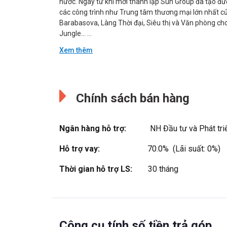
nước. Ngay từ khi mới thành lập Sun Group đã tạo đượ
các công trình như Trung tâm thương mại lớn nhất củ
Barabasova, Làng Thời đại, Siêu thị và Văn phòng ch
Jungle… ...
Xem thêm
Đang cập nhật.
Đang cập nhật.
Chính sách bán hàng
Ngân hàng hỗ trợ:
NH Đầu tư và Phát tr
Hỗ trợ vay:
70.0%  (Lãi suất: 0%)
Thời gian hỗ trợ LS:
30 tháng
Công cụ tính số tiền trả góp