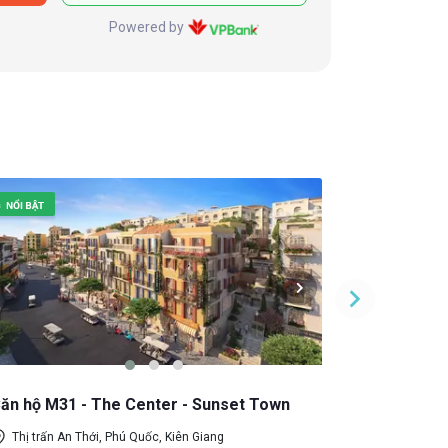
Powered by
ăn hộ M31 - The Center - Sunset Town
Căn hộ A29
Thị trấn An Thới, Phú Quốc, Kiên Giang
Thị trấn A