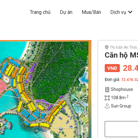
Trang chủ
Dự án
Mua/Bán
Dịch vụ
Thị trấn An Thới
Căn hộ M5
28.
Đơn giá:
72.476.3
Shophouse
2
108.8m
Sun Group