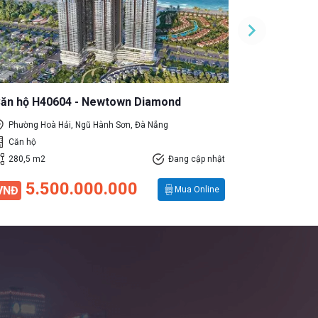
ăn hộ H40604 - Newtown Diamond
Căn hộ H4
Phường Hoà Hải, Ngũ Hành Sơn, Đà Nẵng
Phường Ho
Căn hộ
Căn hộ
280,5 m2
Đang cập nhật
280,5 m2
5.500.000.000
VNĐ
Mua Online
5.5
VNĐ