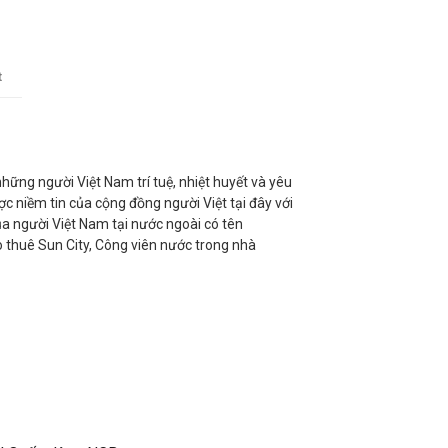
t
ững người Việt Nam trí tuệ, nhiệt huyết và yêu
c niềm tin của cộng đồng người Việt tại đây với
a người Việt Nam tại nước ngoài có tên
o thuê Sun City, Công viên nước trong nhà
 tiếng nhất thế giới, đến từ nước Anh, thành lập
u tượng ở các quốc gia và vùng lãnh thổ khác
rọng khai thác các yếu tố cảnh quan tự nhiên
nên chỉnh thể hoàn hảo giữa thiên nhiên và ...