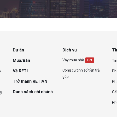
Dự án
Dịch vụ
Ti
Mua/Bán
Vay mua nhà
Hot
Tin
Công cụ tính số tiền trả
Về RETI
G
Ph
góp
Trở thành RETIAN
Ph
Danh sách chi nhánh
Cẩ
ệt
Ph