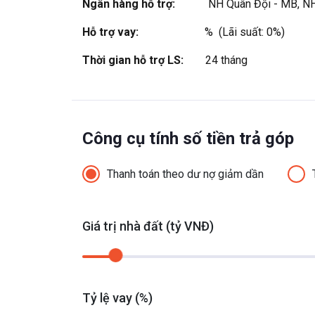
Ngân hàng hỗ trợ:
NH Quân Đội - MB, N
Xem thêm
Hỗ trợ vay:
%  (Lãi suất: 0%)
Thời gian hỗ trợ LS:
24 tháng
Công cụ tính số tiền trả góp
Thanh toán theo dư nợ giảm dần
Giá trị nhà đất (tỷ VNĐ)
Tỷ lệ vay (%)