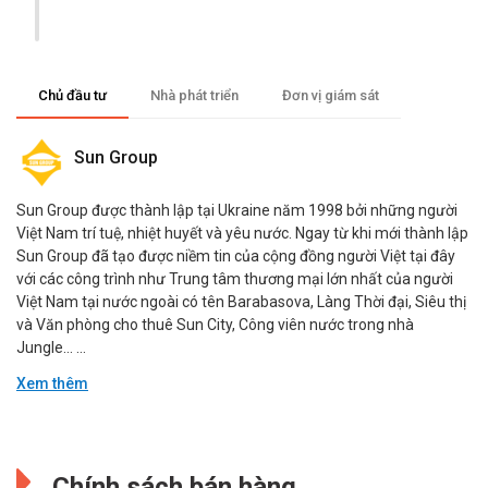
Chủ đầu tư
Nhà phát triển
Đơn vị giám sát
Sun Group
Sun Group được thành lập tại Ukraine năm 1998 bởi những người
Việt Nam trí tuệ, nhiệt huyết và yêu nước. Ngay từ khi mới thành lập
Sun Group đã tạo được niềm tin của cộng đồng người Việt tại đây
với các công trình như Trung tâm thương mại lớn nhất của người
Việt Nam tại nước ngoài có tên Barabasova, Làng Thời đại, Siêu thị
và Văn phòng cho thuê Sun City, Công viên nước trong nhà
Jungle… ...
Xem thêm
Aedas
Đang cập nhật.
Công ty thiết kế Aedas là một trong những cái tên nổi tiếng nhất
Chính sách bán hàng
thế giới, đến từ nước Anh, thành lập năm 2002 và đã tham gia thiết