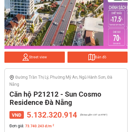
Street view
Bản đồ
Đường Trần Thị Lý, Phường Mỹ An, Ngũ Hành Sơn, Đà
Nẵng
Căn hộ P21212 - Sun Cosmo
Residence Đà Nẵng
5.132.320.914
(Đã bao gồm VAT và KPBT)
Đơn giá:
2
73.740.243 đ/m