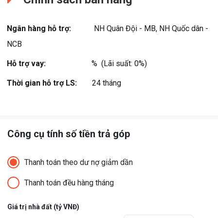
kế hàng loạt dự án biểu tượng ở các quốc gia và vùng lãnh thổ khác
nhau. Các tác phẩm kiến trúc của Aedas thường chú trọng khai
Ngân hàng hỗ trợ:
NH Quân Đội - MB, NH Quốc dân -
thác các yếu tố cảnh quan tự nhiên như sông hồ, thác nước, công
viên… để nhằm kiến tạo nên chỉnh thể hoàn hảo giữa thiên nhiên và
NCB
...
Hỗ trợ vay:
%  (Lãi suất: 0%)
Xem thêm
Thời gian hỗ trợ LS:
24 tháng
Công cụ tính số tiền trả góp
Thanh toán theo dư nợ giảm dần
Thanh toán đều hàng tháng
Giá trị nhà đất (tỷ VNĐ)