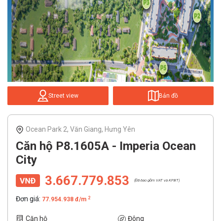
Street view
Bản đồ
Ocean Park 2, Văn Giang, Hưng Yên
Căn hộ P8.1605A - Imperia Ocean
City
3.667.779.853
(Đã bao gồm VAT và KPBT)
Đơn giá:
2
77.954.938 đ/m
Căn hộ
Đông