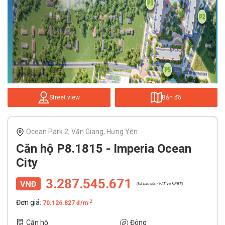
Street view
Bản đồ
Ocean Park 2, Văn Giang, Hưng Yên
Căn hộ P8.1815 - Imperia Ocean
City
3.287.545.671
(Đã bao gồm VAT và KPBT)
Đơn giá:
2
70.126.827 đ/m
Căn hộ
Đông