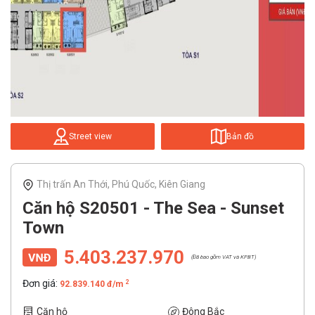
Street view
Bản đồ
Thị trấn An Thới, Phú Quốc, Kiên Giang
Căn hộ S20501 - The Sea - Sunset
Town
5.403.237.970
(Đã bao gồm VAT và KPBT)
Đơn giá:
2
92.839.140 đ/m
Căn hộ
Đông Bắc