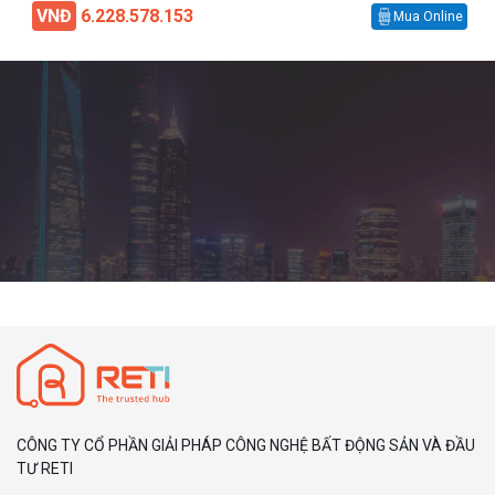
VNĐ
6.228.578.153
Mua Online
CÔNG TY CỔ PHẦN GIẢI PHÁP CÔNG NGHỆ BẤT ĐỘNG SẢN VÀ ĐẦU
TƯ RETI