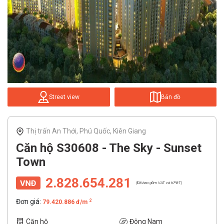
Street view
Bản đồ
Thị trấn An Thới, Phú Quốc, Kiên Giang
Căn hộ S30608 - The Sky - Sunset
Town
2.828.654.281
(Đã bao gồm VAT và KPBT)
Đơn giá:
2
79.420.886 đ/m
Căn hộ
Đông Nam