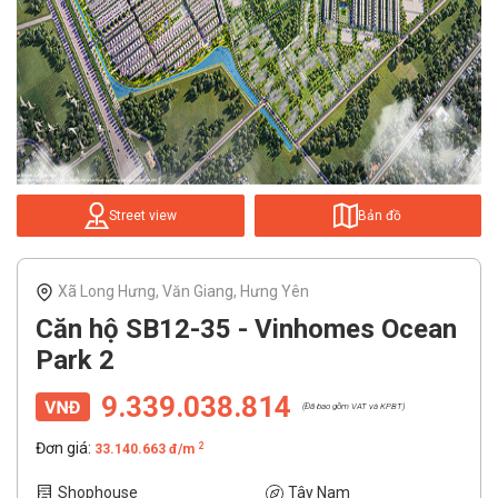
Street view
Bản đồ
Xã Long Hưng, Văn Giang, Hưng Yên
Căn hộ SB12-35 - Vinhomes Ocean
Park 2
9.339.038.814
(Đã bao gồm VAT và KPBT)
Đơn giá:
2
33.140.663 đ/m
Shophouse
Tây Nam