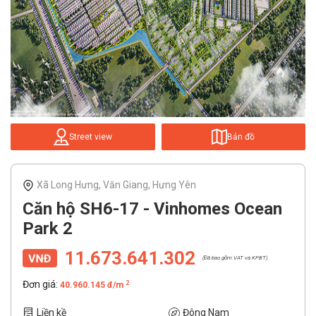
Street view
Bản đồ
Xã Long Hưng, Văn Giang, Hưng Yên
Căn hộ SH6-17 - Vinhomes Ocean
Park 2
11.673.641.302
(Đã bao gồm VAT và KPBT)
Đơn giá:
2
40.960.145 đ/m
Liền kề
Đông Nam