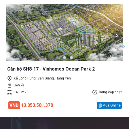
Căn hộ SH8-17 - Vinhomes Ocean Park 2
Xã Long Hưng, Văn Giang, Hưng Yên
Liền kề
84,0 m2
Đang cập nhật
VNĐ
13.053.581.378
Mua Online