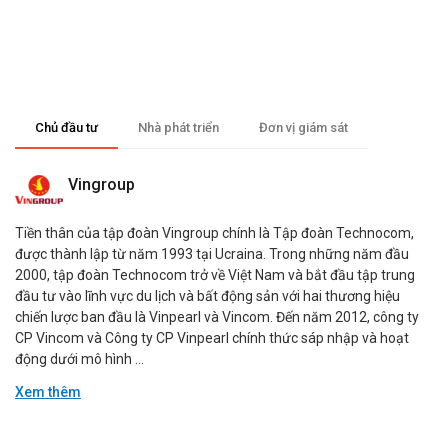
Chủ đầu tư
Nhà phát triển
Đơn vị giám sát
Vingroup
Tiền thân của tập đoàn Vingroup chính là Tập đoàn Technocom,
được thành lập từ năm 1993 tại Ucraina. Trong những năm đầu
2000, tập đoàn Technocom trở về Việt Nam và bắt đầu tập trung
đầu tư vào lĩnh vực du lịch và bất động sản với hai thương hiệu
chiến lược ban đầu là Vinpearl và Vincom. Đến năm 2012, công ty
CP Vincom và Công ty CP Vinpearl chính thức sáp nhập và hoạt
động dưới mô hình ...
Xem thêm
Đang cập nhật.
Đang cập nhật.