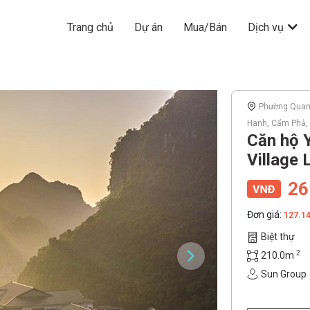
Trang chủ
Dự án
Mua/Bán
Dịch vụ
Phường Quan
Hanh, Cẩm Phả,
Căn hộ 
Village 
26
Đơn giá:
127.1
Biệt thự
2
210.0m
Sun Group