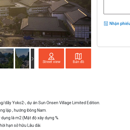
Nhận phiếu
Street view
Bản đồ
dãy Yoko2-, dự án Sun Onsen Village Limited Edition.
song lập , hướng Đông Nam.
sử dụng là m2 (Mật độ xây dựng %.
hời hạn sở hữu Lâu dài.