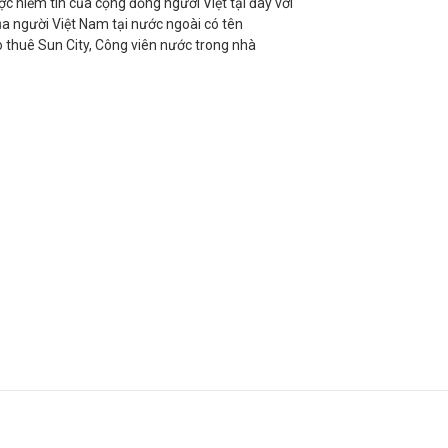
c niềm tin của cộng đồng người Việt tại đây với
a người Việt Nam tại nước ngoài có tên
o thuê Sun City, Công viên nước trong nhà