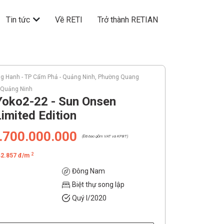
Tin tức
Về RETI
Trở thành RETIAN
g Hanh - TP Cẩm Phả - Quảng Ninh, Phường Quang
 Quảng Ninh
Yoko2-22 - Sun Onsen
Limited Edition
.700.000.000
(Đã bao gồm VAT và KPBT)
2
42.857 đ/m
Đông Nam
Biệt thự song lập
Quý I/2020