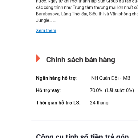
nước. Ngay từ khi mới thành lập Sun Group đã tạo đượ
các công trình như Trung tâm thương mại lớn nhất củ
Barabasova, Làng Thời đại, Siêu thị và Văn phòng ch
Jungle… ...
Xem thêm
Đang cập nhật.
Đang cập nhật.
Chính sách bán hàng
Ngân hàng hỗ trợ:
NH Quân Đội - MB
Hỗ trợ vay:
70.0%  (Lãi suất: 0%)
Thời gian hỗ trợ LS:
24 tháng
Công cụ tính số tiền trả góp