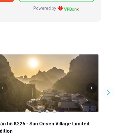
Powered by
ăn hộ K226 - Sun Onsen Village Limited
Căn hộ K60
dition
Edition