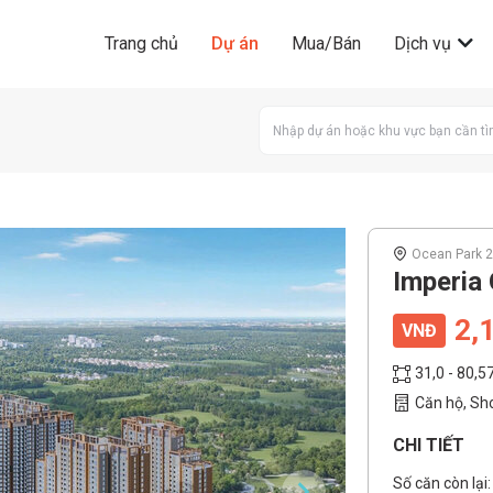
Trang chủ
Dự án
Mua/Bán
Dịch vụ
Ocean Park 2
Imperia 
2,1
VNĐ
31,0 - 80,
Căn hộ, S
CHI TIẾT
Số căn còn lại: