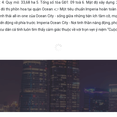
nd: 4. Quy mô: 33,68 ha 5. Tổng số tòa GĐ1: 09 toà 6. Mật độ xây dựng
 đô thị phồn hoa tại quận Ocean: 👉 Một tiêu chuẩn Imperia hoàn toàn m
h thái all-in-one của Ocean City - sống giữa những tiện ích tầm cỡ, m
n động về phía trước. Imperia Ocean City - Nơi tinh thần năng động, ph
ư dân cá tính luôn tìm thấy cảm giác thuộc về với trọn vẹn ý niệm “Cuộc