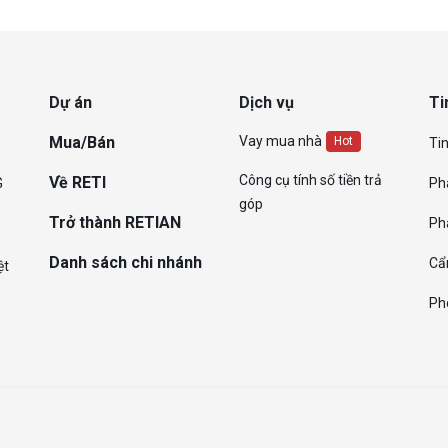
Dự án
Dịch vụ
Ti
Mua/Bán
Vay mua nhà
Hot
Tin
Công cụ tính số tiền trả
Về RETI
G
Ph
góp
Trở thành RETIAN
Ph
Danh sách chi nhánh
Cẩ
ệt
Ph