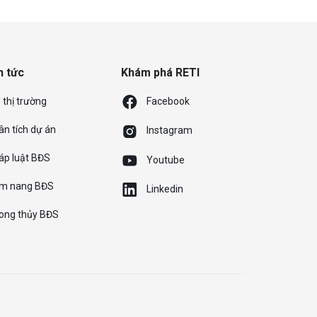
n tức
Khám phá RETI
 thị trường
Facebook
ân tích dự án
Instagram
áp luật BĐS
Youtube
m nang BĐS
Linkedin
ong thủy BĐS