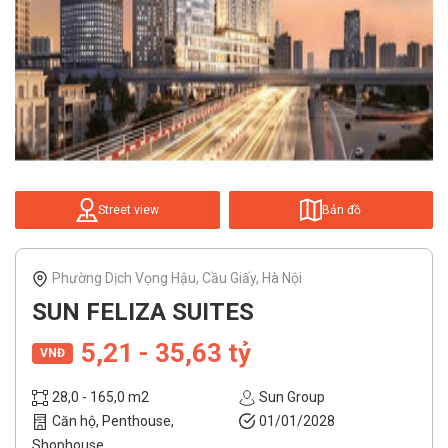
Street view
Bản đồ
Phường Dịch Vọng Hậu, Cầu Giấy, Hà Nội
SUN FELIZA SUITES
5,21 - 35,63 tỷ
VNĐ
28,0 - 165,0 m2
Sun Group
Căn hộ, Penthouse,
01/01/2028
Shophouse