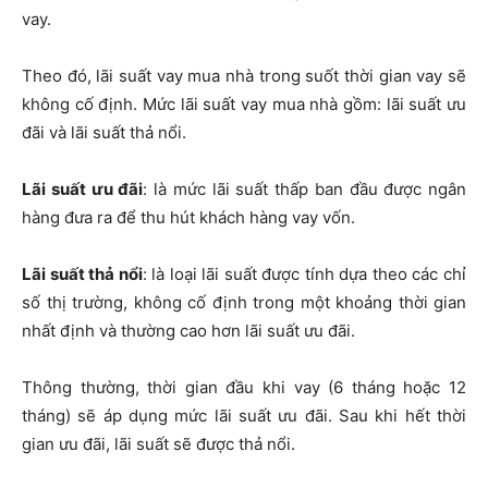
mua nhà
Đặc điểm của vay mua nhà là hạn mức cao và thời hạn vay
dài (có thể lên tới 30 năm). Việc nắm rõ lãi suất vay ngân
hàng khi mua nhà trong suốt kỳ hạn vay sẽ giúp bạn tính
toán chính xác số tiền phải trả hàng tháng, từ đó dễ dàng
cân đối tài chính để hoàn thành nghĩa vụ thanh toán nợ
vay.
Theo đó, lãi suất vay mua nhà trong suốt thời gian vay sẽ
không cố định. Mức lãi suất vay mua nhà gồm: lãi suất ưu
đãi và lãi suất thả nổi.
Lãi suất ưu đãi
: là mức lãi suất thấp ban đầu được ngân
hàng đưa ra để thu hút khách hàng vay vốn.
Lãi suất thả nổi
: là loại lãi suất được tính dựa theo các chỉ