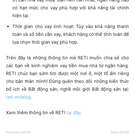
Lãi suất ưu đãi: Chọn ngân hàng cho vay mua nhà với
lãi suất tốt sẽ giúp bạn chủ động lập kế hoạch tài chính
phù hợp và ổn định cuộc sống.
Hạn mức vay vốn: Sau khi tiếp nhận hồ sơ, các ngân
hàng sẽ thẩm định và hỗ trợ từ 70 – 80% trên tổng giá
trị căn nhà vay mua. Bạn nên cân nhắc ngân hàng nào
có hạn mức cho vay phù hợp với khả năng tài chính
hiện tại.
Thời gian cho vay linh hoạt: Tùy vào khả năng thanh
toán và số tiền cần vay, khách hàng có thể tính toán để
lựa chọn thời gian vay phù hợp.
Trên đây là những thông tin mà RETI muốn chia sẻ cho
các bạn về kinh nghiệm vay tiền mua nhà từ ngân hàng.
RETI chúc bạn sớm tìm được một nơi ở, một tổ ấm riêng
cho bản thân mình! Đừng quên theo dõi những kiến thức