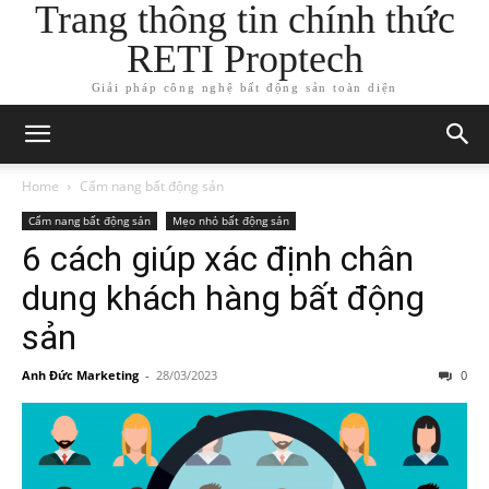
Trang thông tin chính thức
RETI Proptech
Giải pháp công nghệ bất động sản toàn diện
Home
Cẩm nang bất động sản
Cẩm nang bất động sản
Mẹo nhỏ bất động sản
6 cách giúp xác định chân
dung khách hàng bất động
sản
Anh Đức Marketing
-
28/03/2023
0