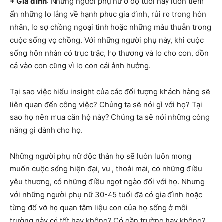
+ Gia đình
: Những người phụ nữ ở độ tuổi này luôn tiềm
ẩn những lo lắng về hạnh phúc gia đình, rủi ro trong hôn
nhân, lo sợ chồng ngoại tình hoặc những mâu thuẫn trong
cuộc sống vợ chồng. Với những người phụ này, khi cuộc
sống hôn nhân có trục trặc, họ thương và lo cho con, dồn
cả vào con cũng vì lo con cái ảnh hưởng.
Tại sao việc hiểu insight của các đối tượng khách hàng sẽ
liên quan đến công việc? Chúng ta sẽ nói gì với họ? Tại
sao họ nên mua căn hộ này? Chúng ta sẽ nói những công
năng gì dành cho họ.
Những người phụ nữ độc thân họ sẽ luôn luôn mong
muốn cuộc sống hiện đại, vui, thoải mái, có những điều
yêu thương, có những điều ngọt ngào đối với họ. Nhưng
với những người phụ nữ 30-45 tuổi đã có gia đình hoặc
từng đổ vỡ họ quan tâm liệu con của họ sống ở môi
trường này có tốt hay không? Có gần trường hay không?