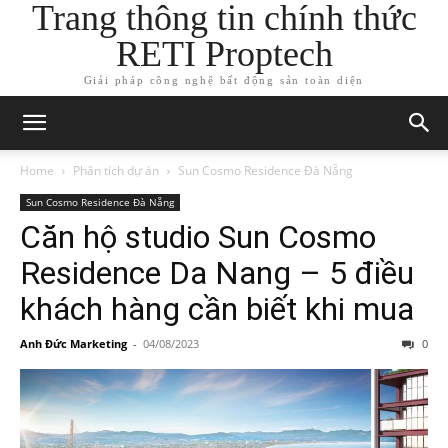
Trang thông tin chính thức
RETI Proptech
Giải pháp công nghệ bất động sản toàn diện
Home
Phân tích dự án
Sun Cosmo Residence Đà Nẵng
Sun Cosmo Residence Đà Nẵng
Căn hộ studio Sun Cosmo
Residence Da Nang – 5 điều
khách hàng cần biết khi mua
Anh Đức Marketing
-
04/08/2023
0