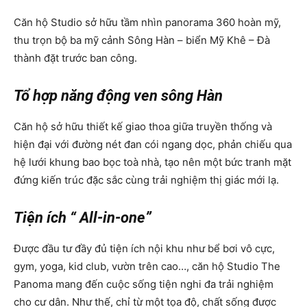
Căn hộ Studio sở hữu tầm nhìn panorama 360 hoàn mỹ,
thu trọn bộ ba mỹ cảnh Sông Hàn – biển Mỹ Khê – Đà
thành đặt trước ban công.
Tổ hợp năng động ven sông Hàn
Căn hộ sở hữu thiết kế giao thoa giữa truyền thống và
hiện đại với đường nét đan cói ngang dọc, phản chiếu qua
hệ lưới khung bao bọc toà nhà, tạo nên một bức tranh mặt
đứng kiến trúc đặc sắc cùng trải nghiệm thị giác mới lạ.
Tiện ích “ All-in-one”
Được đầu tư đầy đủ tiện ích nội khu như bể bơi vô cực,
gym, yoga, kid club, vườn trên cao…, căn hộ Studio The
Panoma mang đến cuộc sống tiện nghi đa trải nghiệm
cho cư dân. Như thế, chỉ từ một tọa độ, chất sống được