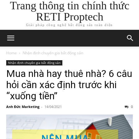
Trang thông tin chính thức
RETI Proptech
Giải pháp công nghệ bất động sản toàn diện
Home
Nhận định chuyên gia bất động sản
Nhận định chuyên gia bất động sản
Mua nhà hay thuê nhà? 6 câu
hỏi cần xác định trước khi
“xuống tiền”
Anh Đức Marketing
-
14/04/2021
0