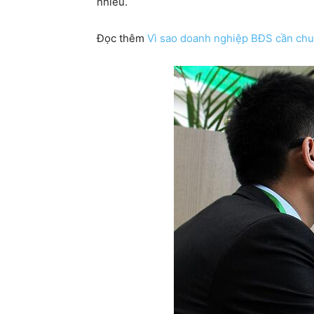
nhiều.
Đọc thêm
Vì sao doanh nghiệp BĐS cần chu