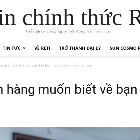
in chính thức 
Giải pháp công nghệ bất động sản toàn diện
TIN TỨC
VỀ RETI
TRỞ THÀNH ĐẠI LÝ
SUN COSMO R
àng muốn biết về bạn khi làm hồ sơ vay vốn mua nhà
 hàng muốn biết về bạn 