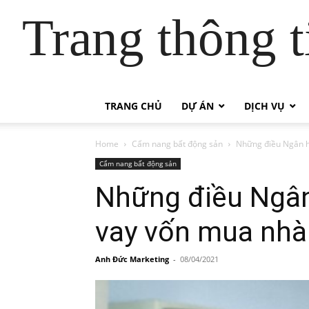
Trang thông t
TRANG CHỦ
DỰ ÁN
DỊCH VỤ
Home
Cẩm nang bất động sản
Những điều Ngân h
Cẩm nang bất động sản
Những điều Ngân
vay vốn mua nhà
Anh Đức Marketing
-
08/04/2021