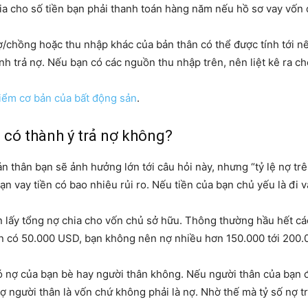
chia cho số tiền bạn phải thanh toán hàng năm nếu hồ sơ vay vốn
/chồng hoặc thu nhập khác của bản thân có thể được tính tới nếu
 trả nợ. Nếu bạn có các nguồn thu nhập trên, nên liệt kê ra ch
điểm cơ bản của bất động sản
.
 có thành ý trả nợ không?
 thân bạn sẽ ảnh hưởng lớn tới câu hỏi này, nhưng “tỷ lệ nợ trê
 vay tiền có bao nhiêu rủi ro. Nếu tiền của bạn chủ yếu là đi vay
 cần lấy tổng nợ chia cho vốn chủ sở hữu. Thông thường hầu hết c
bạn có 50.000 USD, bạn không nên nợ nhiều hơn 150.000 tới 200
ó nợ của bạn bè hay người thân không. Nếu người thân của bạn đ
 người thân là vốn chứ không phải là nợ. Nhờ thế mà tỷ số nợ trê