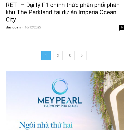
RETI – Đại lý F1 chính thức phân phối phân
khu The Parkland tại dự án Imperia Ocean
City
duc.doan
-
16/12/2025
0
1
2
3