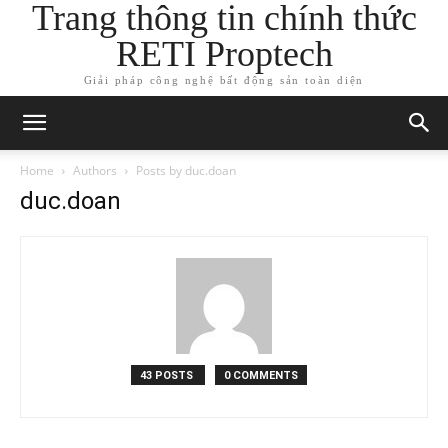
Trang thông tin chính thức
RETI Proptech
Giải pháp công nghệ bất động sản toàn diện
Home
Authors
Posts by duc.doan
duc.doan
43 POSTS
0 COMMENTS