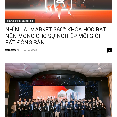
Tin và sự kiện nội bộ
NHÌN LẠI MARKET 360°: KHÓA HỌC ĐẶT
NỀN MÓNG CHO SỰ NGHIỆP MÔI GIỚI
BẤT ĐỘNG SẢN
duc.doan
-
19/12/2025
0