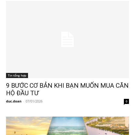
Tin tổng hợp
9 BƯỚC CƠ BẢN KHI BẠN MUỐN MUA CĂN
HỘ ĐẦU TƯ
duc.doan
-
07/01/2026
0