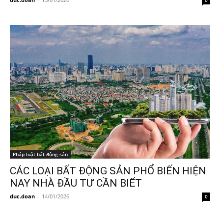
0
Pháp luật bất động sản
CÁC LOẠI BẤT ĐỘNG SẢN PHỔ BIẾN HIỆN
NAY NHÀ ĐẦU TƯ CẦN BIẾT
duc.doan
-
14/01/2026
0