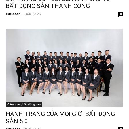
BẤT ĐỘNG SẢN THÀNH CÔNG
duc.doan
-
20/01/2026
0
Cẩm nang bất động sản
HÀNH TRANG CỦA MÔI GIỚI BẤT ĐỘNG
SẢN 5.0
duc.doan
-
15/01/2026