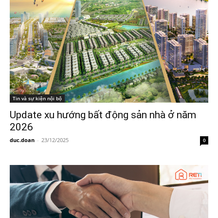
Tin và sự kiện nội bộ
Update xu hướng bất động sản nhà ở năm
2026
duc.doan
-
23/12/2025
0