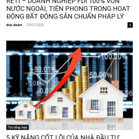
RETI – DOANH NGHIỆP FDI 100% VỐN
NƯỚC NGOÀI, TIÊN PHONG TRONG HOẠT
ĐỘNG BẤT ĐỘNG SẢN CHUẨN PHÁP LÝ
duc.doan
-
23/01/2026
0
Tin tổng hợp
5 KỸ NĂNG CỐT LÕI CỦA NHÀ ĐẦU TƯ