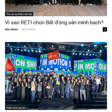
Tin và sự kiện nội bộ
Vì sao RETI chọn Bất động sản minh bạch?
duc.doan
-
18/12/2025
0
Phân tích dự án