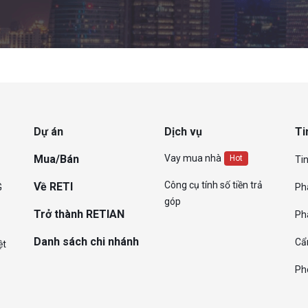
Dự án
Dịch vụ
Ti
Mua/Bán
Vay mua nhà
Hot
Tin
Công cụ tính số tiền trả
Về RETI
G
Ph
góp
Trở thành RETIAN
Ph
Danh sách chi nhánh
Cẩ
ệt
Ph