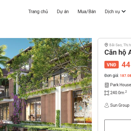
Trang chủ
Dự án
Mua/Bán
Dịch vụ
Bãi Sao, Thị 
Căn hộ 
44
Đơn giá:
187.0
Park Hous
2
240.0m
Sun Group