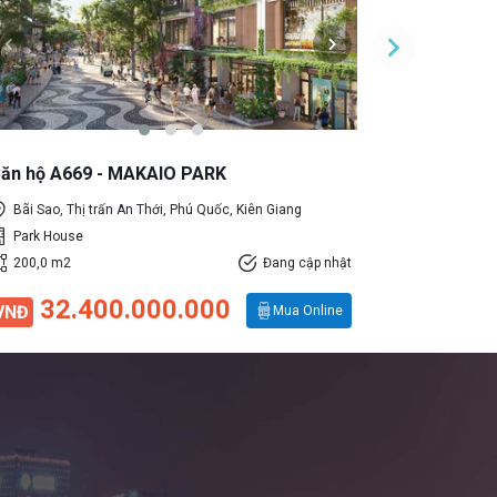
ăn hộ A669 - MAKAIO PARK
Căn hộ A6
Bãi Sao, Thị trấn An Thới, Phú Quốc, Kiên Giang
Bãi Sao, T
Park House
Park Hous
200,0 m2
Đang cập nhật
200,0 m2
32.400.000.000
32.
VNĐ
VNĐ
Mua Online