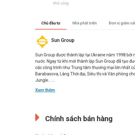
Khởi công
Chủ đầu tư
Nhà phát triển
Đơn vị giám sá
Sun Group
Sun Group được thành lập tại Ukraine năm 1998 bởi nh
nước. Ngay từ khi mới thành lập Sun Group đã tạo đượ
các công trình như Trung tâm thương mại lớn nhất củ
Barabasova, Làng Thời đại, Siêu thị và Văn phòng ch
Jungle… ...
Xem thêm
Đang cập nhật.
Đang cập nhật.
Chính sách bán hàng