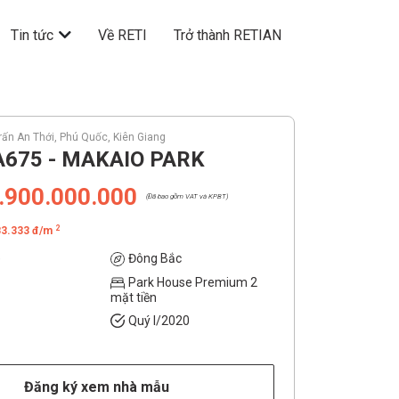
Tin tức
Về RETI
Trở thành RETIAN
trấn An Thới, Phú Quốc, Kiên Giang
A675 - MAKAIO PARK
.900.000.000
(Đã bao gồm VAT và KPBT)
2
83.333 đ/m
e
Đông Bắc
Park House Premium 2
mặt tiền
Quý I/2020
Đăng ký xem nhà mẫu