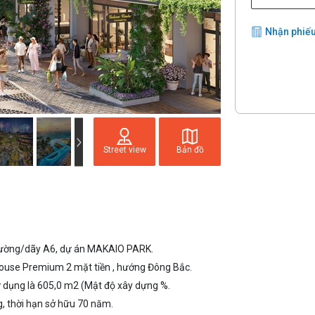
Nhận phiếu
Street view
Bản đồ
ường/dãy A6, dự án MAKAIO PARK.
House Premium 2 mặt tiền , hướng Đông Bắc.
sử dụng là 605,0 m2 (Mật độ xây dựng %.
g, thời hạn sở hữu 70 năm.