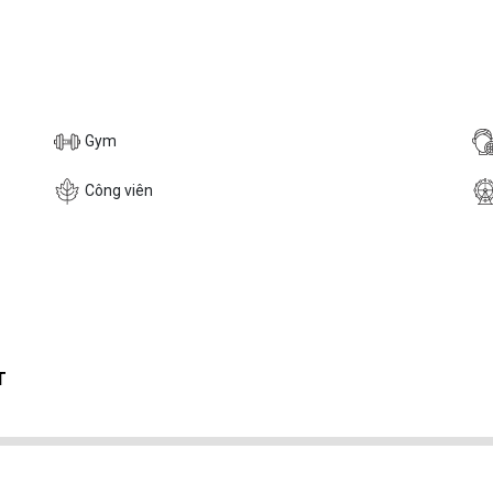
Gym
Công viên
T