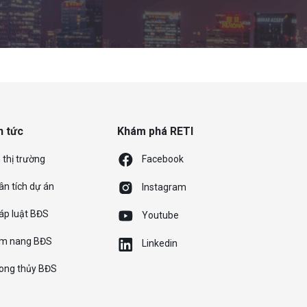
n tức
Khám phá RETI
 thị trường
Facebook
ân tích dự án
Instagram
áp luật BĐS
Youtube
m nang BĐS
Linkedin
ong thủy BĐS