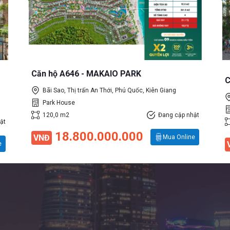
Căn hộ A646 - MAKAIO PARK
C
Bãi Sao, Thị trấn An Thới, Phú Quốc, Kiên Giang
Park House
120,0 m2
Đang cập nhật
ật
18.800.000.000
VNĐ
Mua Online
e