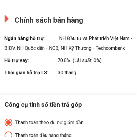
Đang cập nhật.
Đang cập nhật.
Chính sách bán hàng
Ngân hàng hỗ trợ:
NH Đầu tư và Phát triển Việt Nam -
BIDV, NH Quốc dân - NCB, NH Kỹ Thương - Techcombank
Hỗ trợ vay:
70.0%  (Lãi suất: 0%)
Thời gian hỗ trợ LS:
30 tháng
Công cụ tính số tiền trả góp
Thanh toán theo dư nợ giảm dần
Thanh toán đều hàng tháng