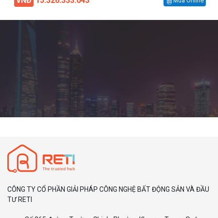
VNĐ
15.326.333.043
Mua Online
CÔNG TY CỔ PHẦN GIẢI PHÁP CÔNG NGHỆ BẤT ĐỘNG SẢN VÀ ĐẦU
TƯ RETI