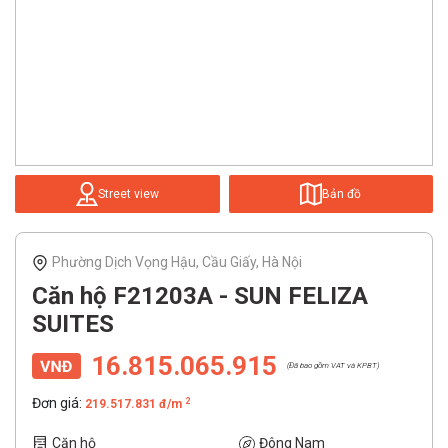
Street view
Bản đồ
Phường Dịch Vọng Hậu, Cầu Giấy, Hà Nội
Căn hộ F21203A - SUN FELIZA
SUITES
16.815.065.915
(Đã bao gồm VAT và KPBT)
Đơn giá:
2
219.517.831 đ/m
Căn hộ
Đông Nam