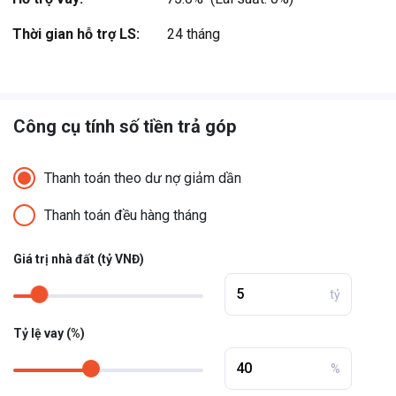
thương hiệu Imperia gồm ...
Thời gian hỗ trợ LS:
24 tháng
Xem thêm
Công cụ tính số tiền trả góp
Thanh toán theo dư nợ giảm dần
Thanh toán đều hàng tháng
Giá trị nhà đất (tỷ VNĐ)
tỷ
Tỷ lệ vay (%)
%