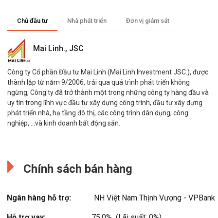
Chủ đầu tư
Nhà phát triển
Đơn vị giám sát
Mai Linh., JSC
Công ty Cổ phần Đầu tư Mai Linh (Mai Linh Investment JSC.), được
thành lập từ năm 9/2006, trải qua quá trình phát triển không
ngừng, Công ty đã trở thành một trong những công ty hàng đầu và
uy tín trong lĩnh vực đầu tư xây dựng công trình, đầu tư xây dựng
phát triển nhà, hạ tầng đô thị, các công trình dân dụng, công
nghiệp, …và kinh doanh bất động sản.
MIK Group
Đang cập nhật.
Công ty Cổ Phần Tập đoàn MIKGroup Việt Nam (viết tắt là
Chính sách bán hàng
MIKGroup) hoạt động chuyên sâu trong lĩnh vực Đầu tư, Kinh doanh
và Phát triển Bất động sản tại Việt Nam. Bằng chiến lược kinh
doanh phù hợp và sự nhìn nhận thị trường nhạy bén, MIKGroup đã
Ngân hàng hỗ trợ:
NH Việt Nam Thịnh Vượng - VPBank
từng bước ghi dấu trên thị trường Hà Nội, Tp.Hồ Chí Minh và Phú
Quốc với 3 dòng sản phẩm chủ đạo: Chung cư cao cấp mang
Hỗ trợ vay:
75.0%  (Lãi suất: 0%)