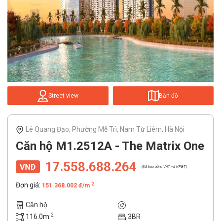
Street view
Bản đồ
Lê Quang Đạo, Phường Mễ Trì, Nam Từ Liêm, Hà Nội
Căn hộ M1.2512A - The Matrix One
17.558.688.264
(Đã bao gồm VAT và KPBT)
Đơn giá:
2
151.368.002 đ/m
Căn hộ
2
116.0m
3BR