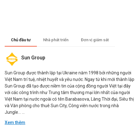
Chủ đầu tư
Nhà phát triển
Đơn vị giám sát
Sun Group
Sun Group được thành lập tại Ukraine năm 1998 bởi những người
Việt Nam trí tuệ, nhiệt huyết và yêu nước. Ngay từ khi mới thành lập
Sun Group đã tạo được niềm tin của cộng đồng người Việt tại đây
với các công trình như Trung tâm thương mại lớn nhất của người
Việt Nam tại nước ngoài có tên Barabasova, Làng Thời đại, Siêu thị
và Văn phòng cho thuê Sun City, Công viên nước trong nhà
Jungle… ...
Xem thêm
Đang cập nhật.
Đang cập nhật.