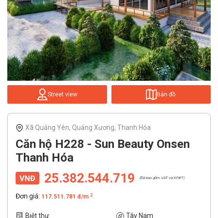
Street view
Bản đồ
Xã Quảng Yên, Quảng Xương, Thanh Hóa
Căn hộ H228 - Sun Beauty Onsen
Thanh Hóa
25.382.544.719
(Đã bao gồm VAT và KPBT)
Đơn giá:
2
117.511.781 đ/m
Biệt thự
Tây Nam