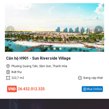
Căn hộ H901 - Sun Riverside Village
Phường Quảng Tiến, Sầm Sơn, Thanh Hóa
Biệt thự
222,7 m2
Đang cập nhật
VNĐ
26.432.012.325
Mua Online