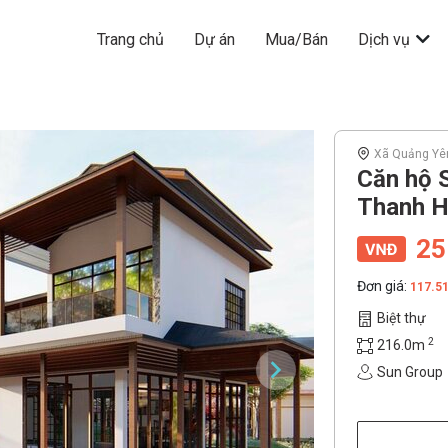
Trang chủ
Dự án
Mua/Bán
Dịch vụ
Xã Quảng Yê
Căn hộ 
Thanh 
25
Đơn giá:
117.5
Biệt thự
2
216.0m
Sun Group