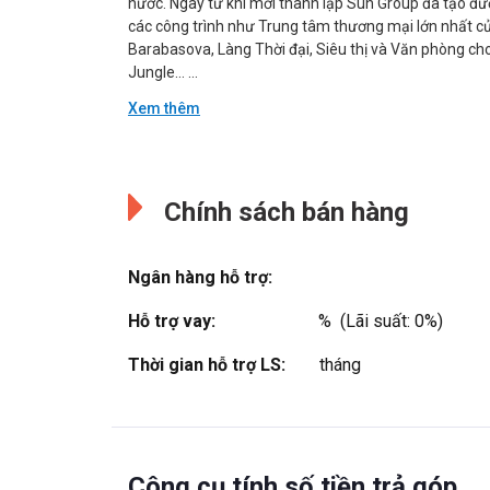
nước. Ngay từ khi mới thành lập Sun Group đã tạo đượ
các công trình như Trung tâm thương mại lớn nhất củ
Barabasova, Làng Thời đại, Siêu thị và Văn phòng ch
Jungle… ...
Xem thêm
Đang cập nhật.
Đang cập nhật.
Chính sách bán hàng
Ngân hàng hỗ trợ:
Hỗ trợ vay:
%  (Lãi suất: 0%)
Thời gian hỗ trợ LS:
tháng
Công cụ tính số tiền trả góp