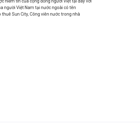
c niềm tin của cộng đồng người Việt tại đây với
a người Việt Nam tại nước ngoài có tên
o thuê Sun City, Công viên nước trong nhà