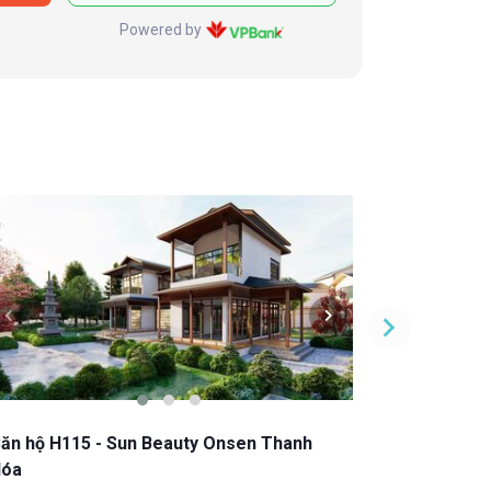
Powered by
ăn hộ H115 - Sun Beauty Onsen Thanh
Căn hộ H3
óa
Hóa