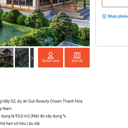
Nhận phiếu
Street view
Bản đồ
/dãy S2, dự án Sun Beauty Onsen Thanh Hóa.
ây Nam.
ử dụng là 93,0 m2 (Mật độ xây dựng %.
hời hạn sở hữu Lâu dài.