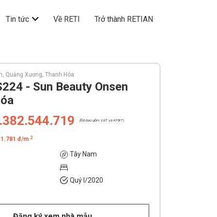
Tin tức
Về RETI
Trở thành RETIAN
n, Quảng Xương, Thanh Hóa
S224 - Sun Beauty Onsen
Hóa
.382.544.719
(Đã bao gồm VAT và KPBT)
2
11.781 đ/m
Tây Nam
Quý I/2020
Đăng ký xem nhà mẫu