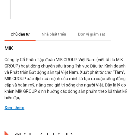
Chủ đầu tư
Nhà phát triển
Đơn vị giám sát
MIK
Công ty Cổ Phần Tập đoàn MIK GROUP Việt Nam (viết tắt là MIK
GROUP) hoạt động chuyên sâu trong lĩnh vực Đầu tư, Kinh doanh
và Phát triển Bất động sản tại Việt Nam. Xuất phát từ chữ “Tâm”,
MIK GROUP xác định sứ mệnh của mình là tạo ra cuộc sống đẳng
cấp và hoàn mỹ, nâng cao giá trị sống cho người Việt. Đây là lý do
khiến MIK GROUP định hướng các dòng sản phẩm theo lối thiết kế
hiện đại, ...
Xem thêm
Đang cập nhật.
Đang cập nhật.