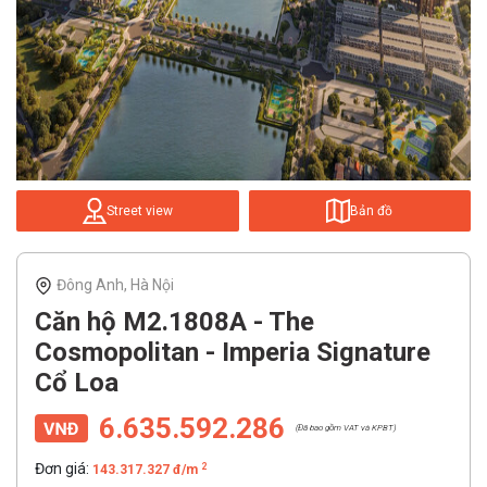
Street view
Bản đồ
Đông Anh, Hà Nội
Căn hộ M2.1808A - The
Cosmopolitan - Imperia Signature
Cổ Loa
6.635.592.286
(Đã bao gồm VAT và KPBT)
Đơn giá:
2
143.317.327 đ/m