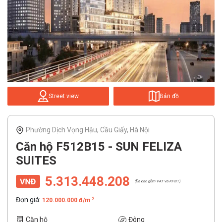
Street view
Bản đồ
Phường Dịch Vọng Hậu, Cầu Giấy, Hà Nội
Căn hộ F512B15 - SUN FELIZA
SUITES
5.313.448.208
(Đã bao gồm VAT và KPBT)
Đơn giá:
2
120.000.000 đ/m
Căn hộ
Đông