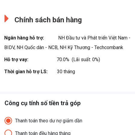
Đang cập nhật.
Đang cập nhật.
Chính sách bán hàng
Ngân hàng hỗ trợ:
NH Đầu tư và Phát triển Việt Nam -
BIDV, NH Quốc dân - NCB, NH Kỹ Thương - Techcombank
Hỗ trợ vay:
70.0%  (Lãi suất: 0%)
Thời gian hỗ trợ LS:
30 tháng
Công cụ tính số tiền trả góp
Thanh toán theo dư nợ giảm dần
Thanh toán đều hàng tháng