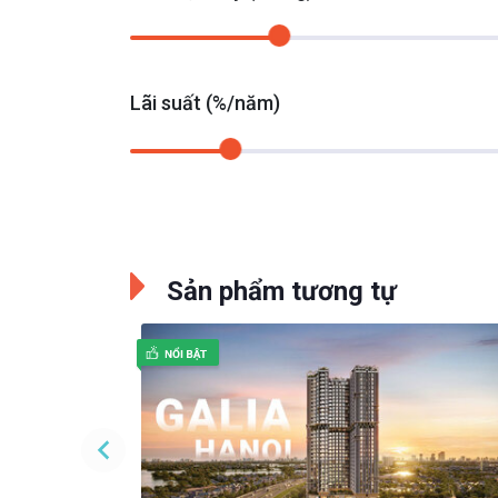
Lãi suất (%/năm)
Sản phẩm tương tự
ure Cổ Loa
Đang cập nhật
Mua Online