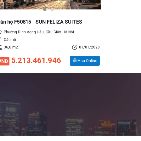
ăn hộ F50815 - SUN FELIZA SUITES
Căn hộ F5
Phường Dịch Vọng Hậu, Cầu Giấy, Hà Nội
Phường Dịc
Căn hộ
Căn hộ
36,0 m2
01/01/2028
36,0 m2
5.213.461.946
5.3
VNĐ
VNĐ
Mua Online