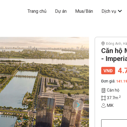
Trang chủ
Dự án
Mua/Bán
Dịch vụ
Đông Anh, Hà
Căn hộ 
- Imperi
4.
Đơn giá:
141.1
Căn hộ
2
37.7m
MIK