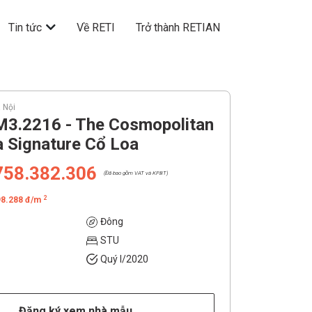
Tin tức
Về RETI
Trở thành RETIAN
 Nội
M3.2216 - The Cosmopolitan
a Signature Cổ Loa
758.382.306
(Đã bao gồm VAT và KPBT)
2
98.288 đ/m
Đông
STU
Quý I/2020
Đăng ký xem nhà mẫu