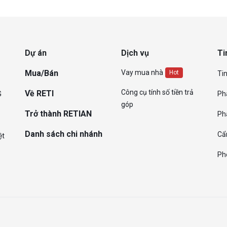
Dự án
Dịch vụ
Ti
Mua/Bán
Vay mua nhà
Hot
Tin
Công cụ tính số tiền trả
Về RETI
G
Ph
góp
Trở thành RETIAN
Ph
Danh sách chi nhánh
Cẩ
ệt
Ph