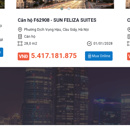
Căn hộ F62908 - SUN FELIZA SUITES
C
ội
Phường Dịch Vọng Hậu, Cầu Giấy, Hà Nội
Căn hộ
ật
28,0 m2
01/01/2028
e
5.417.181.875
VNĐ
Mua Online