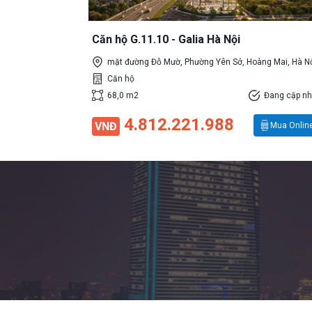
Căn hộ G.11.10 - Galia Hà Nội
mặt đường Đỗ Mườ, Phường Yên Sở, Hoàng Mai, Hà N
Căn hộ
68,0 m2
Đang cập nh
4.812.221.988
VNĐ
Mua Onlin