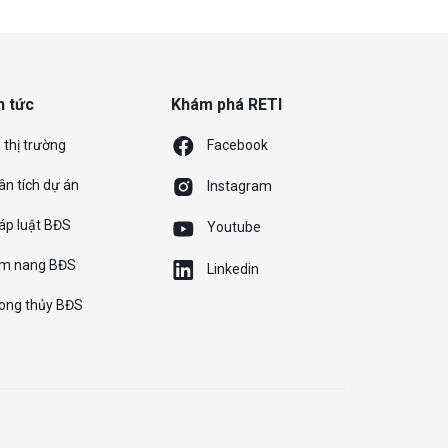
n tức
Khám phá RETI
 thị trường
Facebook
ân tích dự án
Instagram
áp luật BĐS
Youtube
m nang BĐS
Linkedin
ong thủy BĐS