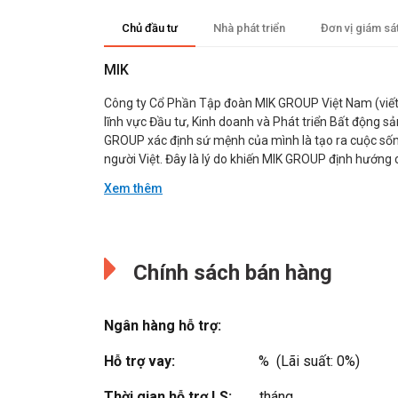
Chủ đầu tư
Nhà phát triển
Đơn vị giám sá
MIK
Công ty Cổ Phần Tập đoàn MIK GROUP Việt Nam (viết
lĩnh vực Đầu tư, Kinh doanh và Phát triển Bất động sả
GROUP xác định sứ mệnh của mình là tạo ra cuộc sốn
người Việt. Đây là lý do khiến MIK GROUP định hướng cá
Xem thêm
Đang cập nhật.
Đang cập nhật.
Chính sách bán hàng
Ngân hàng hỗ trợ:
Hỗ trợ vay:
%  (Lãi suất: 0%)
Thời gian hỗ trợ LS:
tháng