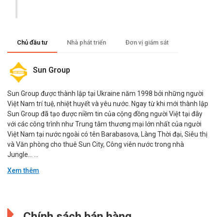
Chủ đầu tư
Nhà phát triển
Đơn vị giám sát
Sun Group
Sun Group được thành lập tại Ukraine năm 1998 bởi những người
Việt Nam trí tuệ, nhiệt huyết và yêu nước. Ngay từ khi mới thành lập
Sun Group đã tạo được niềm tin của cộng đồng người Việt tại đây
với các công trình như Trung tâm thương mại lớn nhất của người
Việt Nam tại nước ngoài có tên Barabasova, Làng Thời đại, Siêu thị
và Văn phòng cho thuê Sun City, Công viên nước trong nhà
Jungle… ...
Xem thêm
Đang cập nhật.
Đang cập nhật.
Chính sách bán hàng