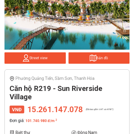
Street view
Bản đồ
Phường Quảng Tiến, Sầm Sơn, Thanh Hóa
Căn hộ R219 - Sun Riverside
Village
15.261.147.078
(Đã bao gồm VAT và KPBT)
Đơn giá:
2
101.740.980 đ/m
Biệt thự
Đông Nam