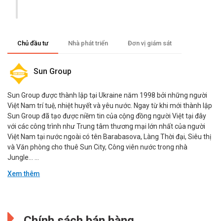
Chủ đầu tư
Nhà phát triển
Đơn vị giám sát
Sun Group
Sun Group được thành lập tại Ukraine năm 1998 bởi những người
Việt Nam trí tuệ, nhiệt huyết và yêu nước. Ngay từ khi mới thành lập
Sun Group đã tạo được niềm tin của cộng đồng người Việt tại đây
với các công trình như Trung tâm thương mại lớn nhất của người
Việt Nam tại nước ngoài có tên Barabasova, Làng Thời đại, Siêu thị
và Văn phòng cho thuê Sun City, Công viên nước trong nhà
Jungle… ...
Xem thêm
Đang cập nhật.
Đang cập nhật.
Chính sách bán hàng