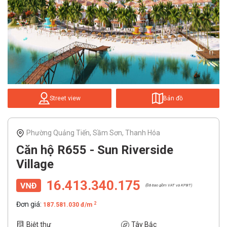
Street view
Bản đồ
Phường Quảng Tiến, Sầm Sơn, Thanh Hóa
Căn hộ R655 - Sun Riverside
Village
16.413.340.175
(Đã bao gồm VAT và KPBT)
Đơn giá:
2
187.581.030 đ/m
Biệt thự
Tây Bắc