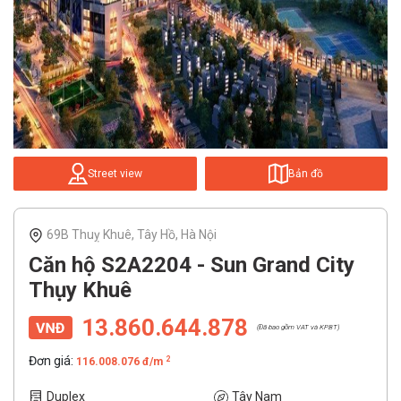
Street view
Bản đồ
69B Thuỵ Khuê, Tây Hồ, Hà Nội
Căn hộ S2A2204 - Sun Grand City
Thụy Khuê
13.860.644.878
(Đã bao gồm VAT và KPBT)
Đơn giá:
2
116.008.076 đ/m
Duplex
Tây Nam