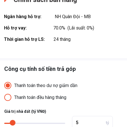
tư trên toàn thế giới, bao gồm dịch vụ cho các nhà đầu tư tổ chức
và bán lẻ, và cho các cá nhân có giá trị ròng cao. Đây là công ty lớn
Ngân hàng hỗ trợ:
NH Quân Đội - MB
thứ hai của loại hình này trên thế giới.
Hỗ trợ vay:
70.0%  (Lãi suất: 0%)
Thời gian hỗ trợ LS:
24 tháng
Công cụ tính số tiền trả góp
Thanh toán theo dư nợ giảm dần
Thanh toán đều hàng tháng
Giá trị nhà đất (tỷ VNĐ)
tỷ