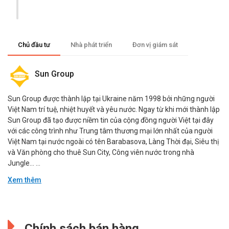
Chủ đầu tư
Nhà phát triển
Đơn vị giám sát
Sun Group
Sun Group được thành lập tại Ukraine năm 1998 bởi những người
Việt Nam trí tuệ, nhiệt huyết và yêu nước. Ngay từ khi mới thành lập
Sun Group đã tạo được niềm tin của cộng đồng người Việt tại đây
với các công trình như Trung tâm thương mại lớn nhất của người
Việt Nam tại nước ngoài có tên Barabasova, Làng Thời đại, Siêu thị
và Văn phòng cho thuê Sun City, Công viên nước trong nhà
Jungle… ...
Xem thêm
JJL
Đang cập nhật.
Jones Lang LaSalle Incorporated là một công ty dịch vụ bất động
Chính sách bán hàng
sản thương mại của Mỹ. Công ty cũng cung cấp dịch vụ quản lý đầu